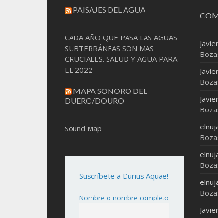
PAISAJES DEL AGUA
COM
CADA AÑO QUE PASA LAS AGUAS
Javie
SUBTERRÁNEAS SON MAS
Boza
CRUCIALES. SALUD Y AGUA PARA
EL 2022
Javie
Boza
MAPA SONORO DEL
Javie
DUERO/DOURO
Boza
elnuj
Sound Map
Boza
elnuj
Boza
Suscríbete a Durius Aquae!
elnuj
Boza
Nombre o nombre completo
Javie