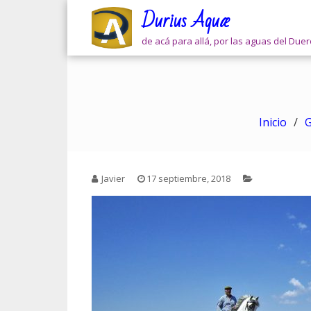
Skip
Durius Aquæ
to
content
de acá para allá, por las aguas del Due
Inicio
G
Javier
17 septiembre, 2018