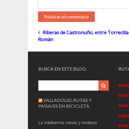
Navegación
Riberas de Castronuño, entre Torrecilla
Román
de
entradas
BUSCA EN ESTE BLOG:
RUTA
Ruta
En bi
VALLADOLID, RUTAS Y
Pase
PAISAJES EN BICICLETA
Viaje
La Valduerna: minas y molinos
Pase