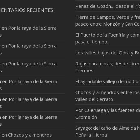
Peñas de Gozón… desde el rí
ENTARIOS RECIENTES
Tierra de Campos, verde y fre
paseo entre Monzón y San Ce
r
en
Por la raya de la Sierra
s
El Puerto de la Fuenfría y có
pasa el tiempo.
r
en
Por la raya de la Sierra
s
Los valles bajos del Odra y Br
r
en
Por la raya de la Sierra
Rojas parameras; desde Licer
s
Tiermes
a
en
Por la raya de la Sierra
El agradable vallejo del río Co
s
Chozos y almendros entre los
a
en
Por la raya de la Sierra
valles del Cerrato
s
Por Caleruega y las fuentes d
a
en
Por la raya de la Sierra
Gromejón
s
Sayago: del caño de Almeida 
r
en
Chozos y almendros
Peña la Hierba