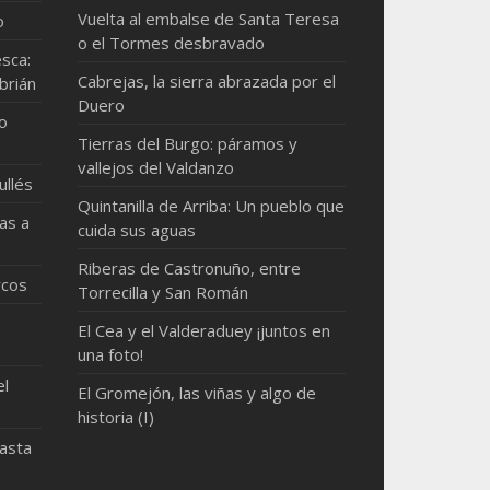
Vuelta al embalse de Santa Teresa
o
o el Tormes desbravado
sca:
Cabrejas, la sierra abrazada por el
brián
Duero
mo
Tierras del Burgo: páramos y
vallejos del Valdanzo
ullés
Quintanilla de Arriba: Un pueblo que
as a
cuida sus aguas
Riberas de Castronuño, entre
rcos
Torrecilla y San Román
El Cea y el Valderaduey ¡juntos en
una foto!
el
El Gromejón, las viñas y algo de
historia (I)
hasta