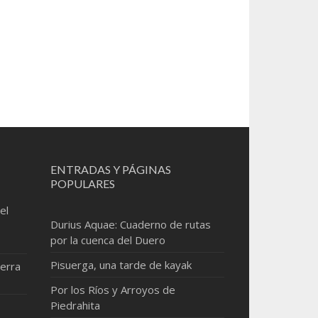
ENTRADAS Y PÁGINAS
POPULARES
el
Durius Aquae: Cuaderno de rutas
por la cuenca del Duero
Pisuerga, una tarde de kayak
erra
Por los Ríos y Arroyos de
Piedrahita