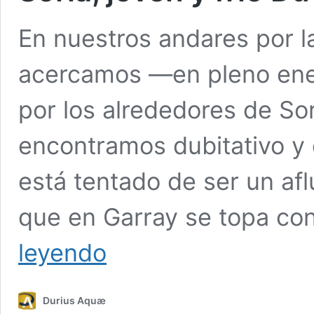
En nuestros andares por l
acercamos —en pleno ener
por los alrededores de So
encontramos dubitativo y 
está tentado de ser un afl
que en Garray se topa con 
Soria,
leyendo
joven
y
frío
Durius Aquæ
Duero