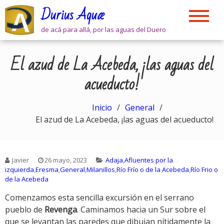
Skip
Durius Aquæ
to
content
de acá para allá, por las aguas del Duero
El azud de La Acebeda, ¡las aguas del
acueducto!
Inicio
General
El azud de La Acebeda, ¡las aguas del acueducto!
Javier
26 mayo, 2023
Adaja
,
Afluentes por la
izquierda
,
Eresma
,
General
,
Milanillos
,
Río Frío o de la Acebeda
,
Río Frio o
de la Acebeda
Comenzamos esta sencilla excursión en el serrano
pueblo de
Revenga
. Caminamos hacia un Sur sobre el
que se levantan las paredes que dibujan nítidamente la