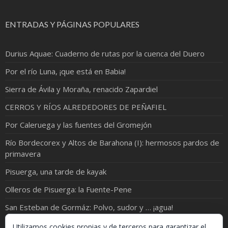
ENTRADAS Y PÁGINAS POPULARES
Durius Aquae: Cuaderno de rutas por la cuenca del Duero
Por el río Luna, ¡que está en Babia!
Sierra de Ávila y Moraña, renacido Zapardiel
CERROS Y RÍOS ALREDEDORES DE PEÑAFIEL
Por Caleruega y las fuentes del Gromejón
Río Bordecorex y Altos de Barahona (I): hermosos pardos de
primavera
Pisuerga, una tarde de kayak
Olleros de Pisuerga: la Fuente-Pene
San Esteban de Gormáz: Polvo, sudor y … ¡agua!
Entre Duratón y Duruelo: un valle de Románico
Utilizamos cookies propias y de terceros para garantizar el