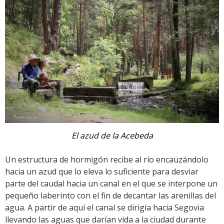
El azud de la Acebeda
Un estructura de hormigón recibe al río encauzándolo
hacia un azud que lo eleva lo suficiente para desviar
parte del caudal hacia un canal en el que se interpone un
pequeño laberinto con el fin de decantar las arenillas del
agua. A partir de aquí el canal se dirigía hacia Segovia
llevando las aguas que darían vida a la ciudad durante