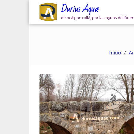
Skip
Durius Aquæ
to
content
de acá para allá, por las aguas del Due
Inicio
Ar