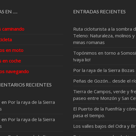
S EN ….
ENTRADAS RECIENTES
s caminando
Ruta cicloturista a la sombra d
Teleno: Naturaleza, molinos y
cicleta
minas romanas
os en moto
Topónimos en torno a Somosi
!vaya lio!
s en coche
Por la raya de la Sierra Bozas
os navegando
Peñas de Gozón… desde el rí
ENTARIOS RECIENTES
Tierra de Campos, verde y fre
paseo entre Monzón y San Ce
r
en
Por la raya de la Sierra
s
El Puerto de la Fuenfría y có
pasa el tiempo.
r
en
Por la raya de la Sierra
s
Los valles bajos del Odra y Br