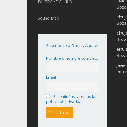
Javie
DUERO/DOURO
Boza
elnuj
Sound Map
Boza
elnuj
Boza
Suscríbete a Durius Aquae!
elnuj
Boza
Nombre o nombre completo
Javie
entre
Email
Si continúas, aceptas la
política de privacidad