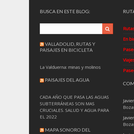
BUSCA EN ESTE BLOG:
RUTA
Ruta
En bi
VALLADOLID, RUTAS Y
Pase
PAISAJES EN BICICLETA
Viaje
La Valduerna: minas y molinos
Pase
PAISAJES DEL AGUA
COM
CADA AÑO QUE PASA LAS AGUAS
Javie
SUBTERRÁNEAS SON MAS
Boza
CRUCIALES. SALUD Y AGUA PARA
EL 2022
Javie
Boza
MAPA SONORO DEL