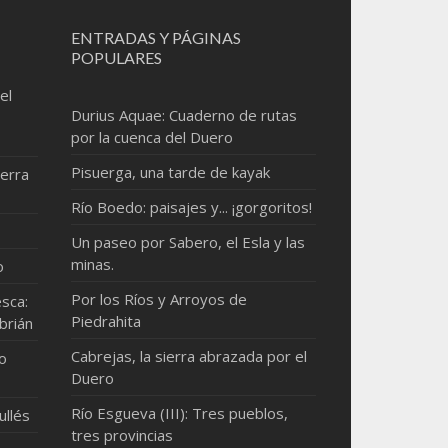
ENTRADAS Y PÁGINAS
POPULARES
el
Durius Aquae: Cuaderno de rutas
por la cuenca del Duero
Pisuerga, una tarde de kayak
erra
Río Boedo: paisajes y... ¡gorgoritos!
Un paseo por Sabero, el Esla y las
minas.
o
Por los Ríos y Arroyos de
sca:
Piedrahita
brián
Cabrejas, la sierra abrazada por el
mo
Duero
Río Esgueva (III): Tres pueblos,
ullés
tres provincias