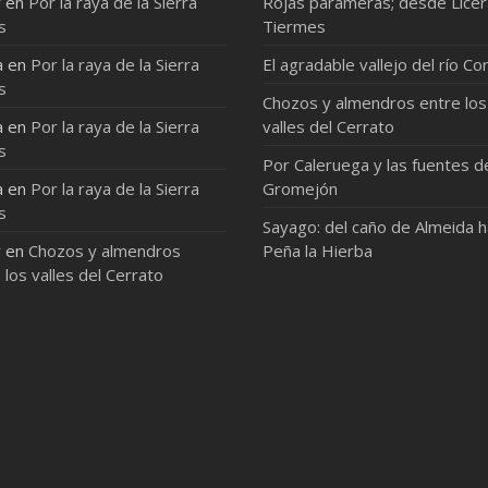
r
en
Por la raya de la Sierra
Rojas parameras; desde Licer
s
Tiermes
a
en
Por la raya de la Sierra
El agradable vallejo del río Co
s
Chozos y almendros entre los
a
en
Por la raya de la Sierra
valles del Cerrato
s
Por Caleruega y las fuentes d
a
en
Por la raya de la Sierra
Gromejón
s
Sayago: del caño de Almeida 
r
en
Chozos y almendros
Peña la Hierba
 los valles del Cerrato