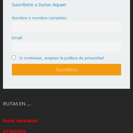
Suscríbete a Durius Aquae!
Nombre o nombre completo
Email
Si continúas, aceptas la política de privacidad
RUTAS EN ….
Rutas caminando
En bicicleta