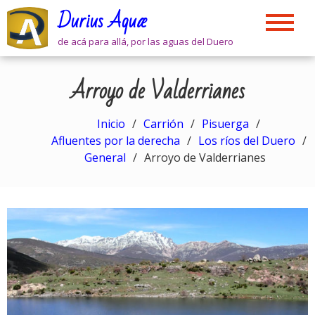
Skip
Durius Aquæ
to
content
de acá para allá, por las aguas del Duero
Arroyo de Valderrianes
Inicio
Carrión
Pisuerga
Afluentes por la derecha
Los ríos del Duero
General
Arroyo de Valderrianes