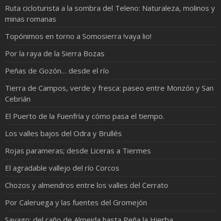
Ruta cicloturista a la sombra del Teleno: Naturaleza, molinos y
minas romanas
Topónimos en torno a Somosierra !vaya lio!
Por la raya de la Sierra Bozas
Peñas de Gozón… desde el río
Tierra de Campos, verde y fresca: paseo entre Monzón y San
Cebrián
El Puerto de la Fuenfría y cómo pasa el tiempo.
Los valles bajos del Odra y Brullés
Rojas parameras; desde Liceras a Tiermes
El agradable vallejo del río Corcos
Chozos y almendros entre los valles del Cerrato
Por Caleruega y las fuentes del Gromejón
Sayago: del caño de Almeida hasta Peña la Hierba