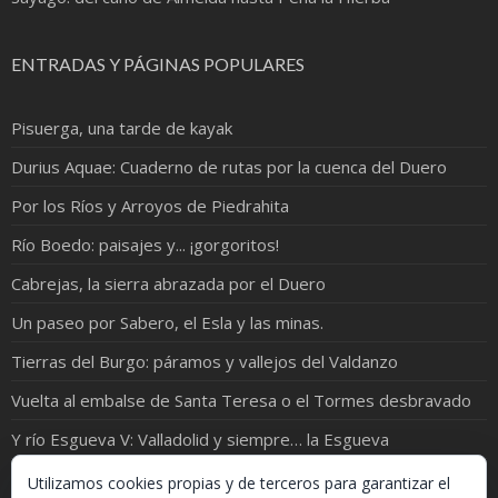
ENTRADAS Y PÁGINAS POPULARES
Pisuerga, una tarde de kayak
Durius Aquae: Cuaderno de rutas por la cuenca del Duero
Por los Ríos y Arroyos de Piedrahita
Río Boedo: paisajes y... ¡gorgoritos!
Cabrejas, la sierra abrazada por el Duero
Un paseo por Sabero, el Esla y las minas.
Tierras del Burgo: páramos y vallejos del Valdanzo
Vuelta al embalse de Santa Teresa o el Tormes desbravado
Y río Esgueva V: Valladolid y siempre… la Esgueva
Un paseo en moto hasta la Raya, luego a la Raia... y vuelta
Utilizamos cookies propias y de terceros para garantizar el