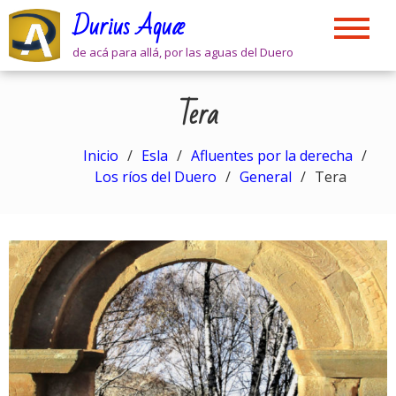
Skip
Durius Aquæ
to
content
de acá para allá, por las aguas del Duero
Tera
Inicio
Esla
Afluentes por la derecha
Los ríos del Duero
General
Tera