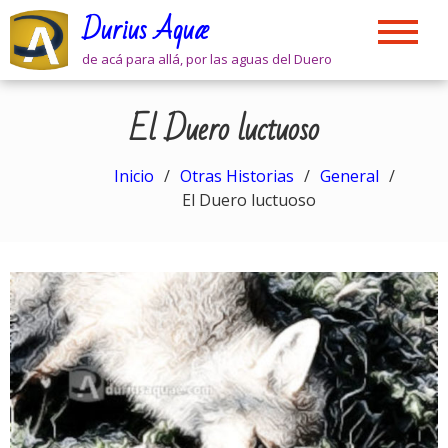
Skip
Durius Aquæ
to
content
de acá para allá, por las aguas del Duero
El Duero luctuoso
Inicio
Otras Historias
General
El Duero luctuoso