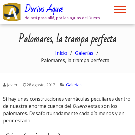
Skip
Durius Aquæ
to
content
de acá para allá, por las aguas del Duero
Palomares, la trampa perfecta
Inicio
Galerías
Palomares, la trampa perfecta
Javier
28 agosto, 2017
Galerías
Si hay unas construcciones vernáculas peculiares dentro
de nuestra enorme cuenca del
Duero
estas son los
palomares. Desafortunadamente cada día menos y en
peor estado.