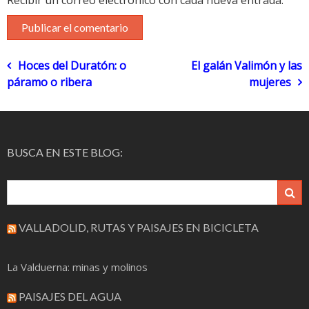
Recibir un correo electrónico con cada nueva entrada.
Navegación
Hoces del Duratón: o
El galán Valimón y las
páramo o ribera
mujeres
de
entradas
BUSCA EN ESTE BLOG:
VALLADOLID, RUTAS Y PAISAJES EN BICICLETA
La Valduerna: minas y molinos
PAISAJES DEL AGUA