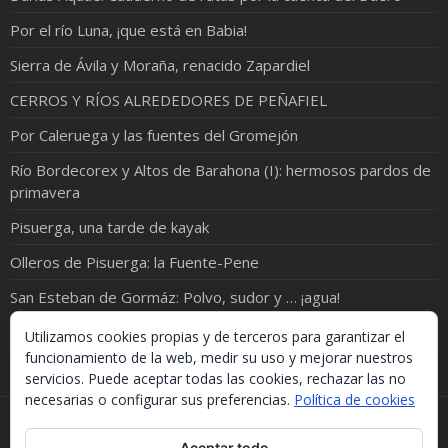
Por el río Luna, ¡que está en Babia!
Sierra de Ávila y Moraña, renacido Zapardiel
CERROS Y RÍOS ALREDEDORES DE PEÑAFIEL
Por Caleruega y las fuentes del Gromejón
Río Bordecorex y Altos de Barahona (I): hermosos pardos de
primavera
Pisuerga, una tarde de kayak
Olleros de Pisuerga: la Fuente-Pene
San Esteban de Gormáz: Polvo, sudor y … ¡agua!
Entre Duratón y Duruelo: un valle de Románico
Utilizamos cookies propias y de terceros para garantizar el
funcionamiento de la web, medir su uso y mejorar nuestros
servicios. Puede aceptar todas las cookies, rechazar las no
necesarias o configurar sus preferencias.
Política de cookies
Si necesitas algo de este blog puedes cogerlo, lo único
Aceptar todo