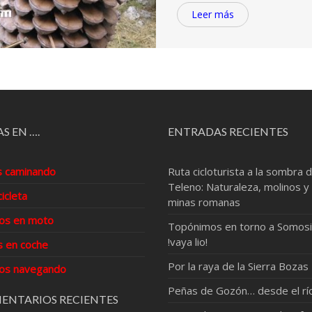
Leer más
S EN ….
ENTRADAS RECIENTES
s caminando
Ruta cicloturista a la sombra d
Teleno: Naturaleza, molinos y
cicleta
minas romanas
os en moto
Topónimos en torno a Somosi
!vaya lio!
s en coche
Por la raya de la Sierra Bozas
os navegando
Peñas de Gozón… desde el rí
ENTARIOS RECIENTES