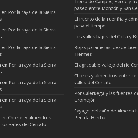
Tierra de Campos, verde y fre
paseo entre Monzón y San Ce
r
en
Por la raya de la Sierra
s
El Puerto de la Fuenfría y có
pasa el tiempo.
r
en
Por la raya de la Sierra
s
Los valles bajos del Odra y Br
r
en
Por la raya de la Sierra
Rojas parameras; desde Licer
s
Tiermes
a
en
Por la raya de la Sierra
El agradable vallejo del río Co
s
Chozos y almendros entre los
a
en
Por la raya de la Sierra
valles del Cerrato
s
Por Caleruega y las fuentes d
a
en
Por la raya de la Sierra
Gromejón
s
Sayago: del caño de Almeida 
r
en
Chozos y almendros
Peña la Hierba
 los valles del Cerrato