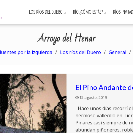
LOS RÍOS DEL DUERO
RÍO ¿CÓMO ESTÁS?
RÍOS INVITA
ro
Arroyo del Henar
luentes por la izquierda
Los ríos del Duero
General
El Pino Andante d
15 agosto, 2019
Hace unos días recorrí el
hermoso vallecillo en Tie
Pinares casi siempre de n
abundan piñoneros, robles