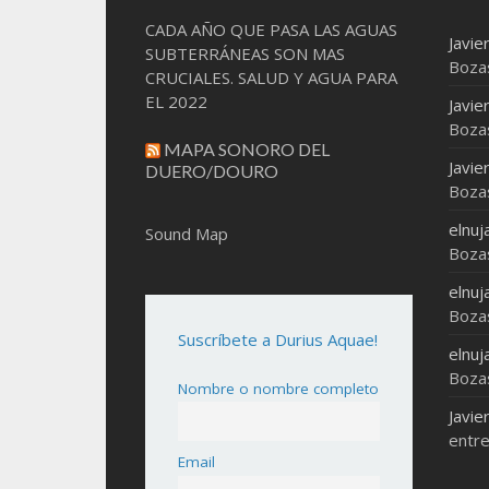
CADA AÑO QUE PASA LAS AGUAS
Javie
SUBTERRÁNEAS SON MAS
Boza
CRUCIALES. SALUD Y AGUA PARA
EL 2022
Javie
Boza
MAPA SONORO DEL
Javie
DUERO/DOURO
Boza
elnuj
Sound Map
Boza
elnuj
Boza
Suscríbete a Durius Aquae!
elnuj
Boza
Nombre o nombre completo
Javie
entre
Email