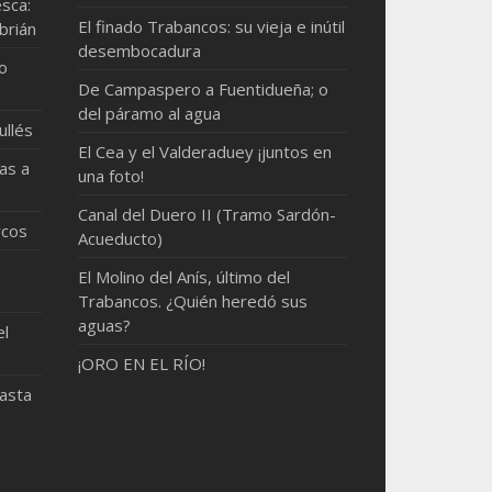
sca:
El finado Trabancos: su vieja e inútil
brián
desembocadura
mo
De Campaspero a Fuentidueña; o
del páramo al agua
ullés
El Cea y el Valderaduey ¡juntos en
as a
una foto!
Canal del Duero II (Tramo Sardón-
rcos
Acueducto)
El Molino del Anís, último del
Trabancos. ¿Quién heredó sus
aguas?
el
¡ORO EN EL RÍO!
hasta