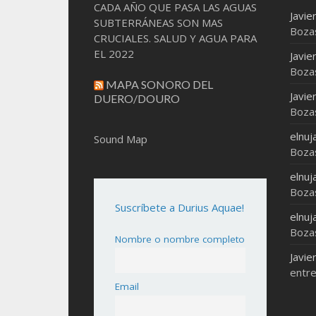
CADA AÑO QUE PASA LAS AGUAS
Javie
SUBTERRÁNEAS SON MAS
Boza
CRUCIALES. SALUD Y AGUA PARA
EL 2022
Javie
Boza
MAPA SONORO DEL
Javie
DUERO/DOURO
Boza
elnuj
Sound Map
Boza
elnuj
Boza
Suscríbete a Durius Aquae!
elnuj
Boza
Nombre o nombre completo
Javie
entre
Email