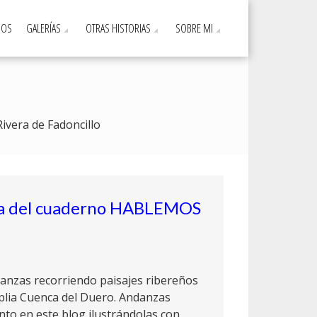
DOS
GALERÍAS
OTRAS HISTORIAS
SOBRE MI
Rivera de Fadoncillo
da del cuaderno HABLEMOS
danzas recorriendo paisajes ribereños
lia Cuenca del Duero. Andanzas
to en este blog ilustrándolas con