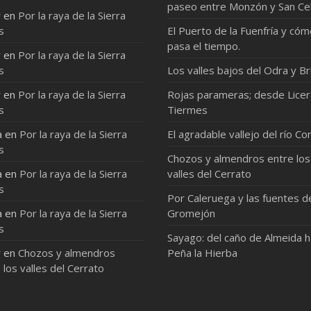
paseo entre Monzón y San Ce
r
en
Por la raya de la Sierra
s
El Puerto de la Fuenfría y có
pasa el tiempo.
r
en
Por la raya de la Sierra
s
Los valles bajos del Odra y Br
r
en
Por la raya de la Sierra
Rojas parameras; desde Licer
s
Tiermes
a
en
Por la raya de la Sierra
El agradable vallejo del río Co
s
Chozos y almendros entre los
a
en
Por la raya de la Sierra
valles del Cerrato
s
Por Caleruega y las fuentes d
a
en
Por la raya de la Sierra
Gromejón
s
Sayago: del caño de Almeida 
r
en
Chozos y almendros
Peña la Hierba
 los valles del Cerrato