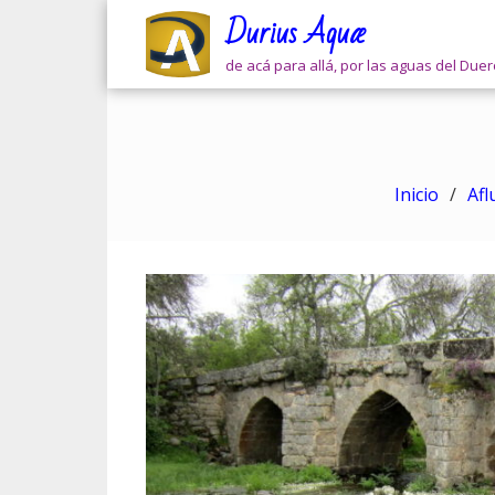
Skip
Durius Aquæ
to
content
de acá para allá, por las aguas del Due
Inicio
Afl