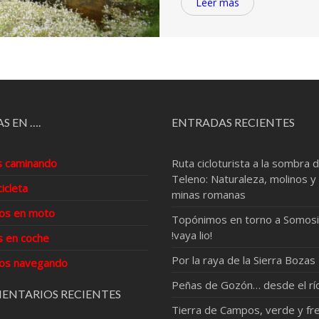
Leer más
S EN ….
ENTRADAS RECIENTES
s caminando
Ruta cicloturista a la sombra d
Teleno: Naturaleza, molinos y
cicleta
minas romanas
os en moto
Topónimos en torno a Somosi
!vaya lio!
s en coche
Por la raya de la Sierra Bozas
os navegando
Peñas de Gozón… desde el rí
ENTARIOS RECIENTES
Tierra de Campos, verde y fre