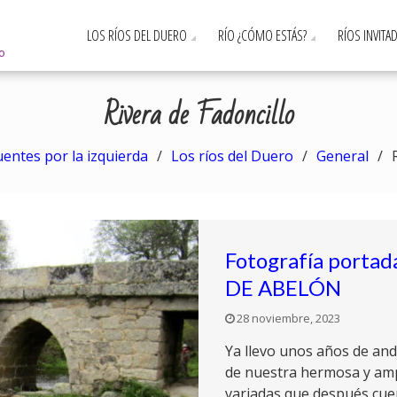
LOS RÍOS DEL DUERO
RÍO ¿CÓMO ESTÁS?
RÍOS INVITA
ro
Rivera de Fadoncillo
uentes por la izquierda
Los ríos del Duero
General
Fotografía porta
DE ABELÓN
28 noviembre, 2023
Ya llevo unos años de an
de nuestra hermosa y amp
variadas que después cuen