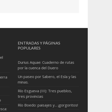
ENTRADAS Y PÁGINAS
POPULARES
el
Durius Aquae: Cuaderno de rutas
por la cuenca del Duero
Un paseo por Sabero, el Esla y las
erra
minas.
Río Esgueva (III): Tres pueblos,
tres provincias
o
Río Boedo: paisajes y... ¡gorgoritos!
sca: