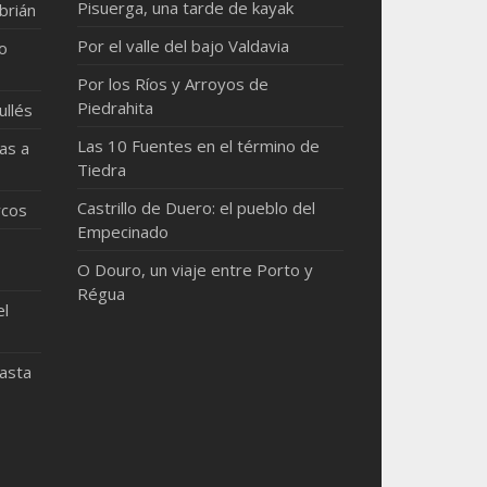
Pisuerga, una tarde de kayak
brián
Por el valle del bajo Valdavia
mo
Por los Ríos y Arroyos de
Piedrahita
ullés
Las 10 Fuentes en el término de
as a
Tiedra
Castrillo de Duero: el pueblo del
rcos
Empecinado
O Douro, un viaje entre Porto y
Régua
el
hasta