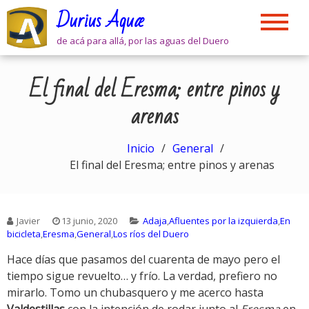
Skip
Durius Aquæ
to
content
de acá para allá, por las aguas del Duero
El final del Eresma; entre pinos y
arenas
Inicio
General
El final del Eresma; entre pinos y arenas
Javier
13 junio, 2020
Adaja
,
Afluentes por la izquierda
,
En
bicicleta
,
Eresma
,
General
,
Los ríos del Duero
Hace días que pasamos del cuarenta de mayo pero el
tiempo sigue revuelto… y frío. La verdad, prefiero no
mirarlo. Tomo un chubasquero y me acerco hasta