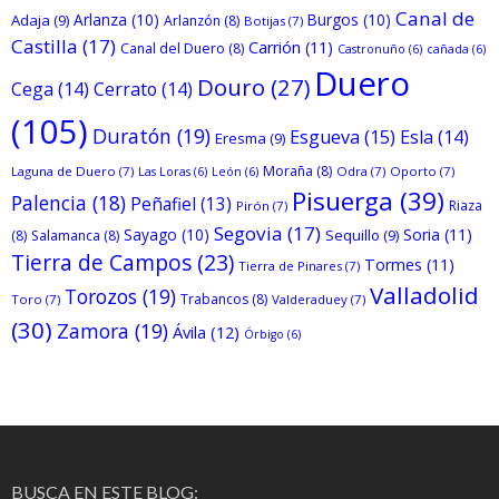
Canal de
Arlanza
(10)
Burgos
(10)
Adaja
(9)
Arlanzón
(8)
Botijas
(7)
Castilla
(17)
Carrión
(11)
Canal del Duero
(8)
Castronuño
(6)
cañada
(6)
Duero
Douro
(27)
Cega
(14)
Cerrato
(14)
(105)
Duratón
(19)
Esgueva
(15)
Esla
(14)
Eresma
(9)
Moraña
(8)
Laguna de Duero
(7)
Odra
(7)
Oporto
(7)
Las Loras
(6)
León
(6)
Pisuerga
(39)
Palencia
(18)
Peñafiel
(13)
Riaza
Pirón
(7)
Segovia
(17)
Sayago
(10)
Soria
(11)
Sequillo
(9)
(8)
Salamanca
(8)
Tierra de Campos
(23)
Tormes
(11)
Tierra de Pinares
(7)
Valladolid
Torozos
(19)
Trabancos
(8)
Toro
(7)
Valderaduey
(7)
(30)
Zamora
(19)
Ávila
(12)
Órbigo
(6)
BUSCA EN ESTE BLOG: