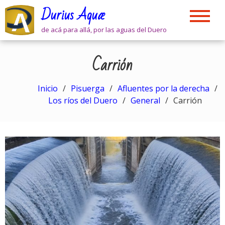
Skip
Durius Aquæ
to
content
de acá para allá, por las aguas del Duero
Carrión
Inicio
Pisuerga
Afluentes por la derecha
Los ríos del Duero
General
Carrión