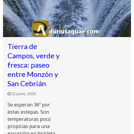
Tierra de
Campos, verde y
fresca: paseo
entre Monzón y
San Cebrián
22 junio, 2026
Se esperan 36º por
estas estepas. Son
temperaturas poco
propicias para una
excursión en bicicleta