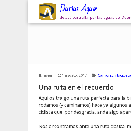
Skip
Durius Aquæ
to
content
de acá para allá, por las aguas del Due
Javier
1 agosto, 2017
Carrión
,
En biciclet
Una ruta en el recuerdo
Aquí os traigo una ruta perfecta para la bi
rodamos (y caminamos) hace ya algunos a
ciclista que, por desgracia, anda algo apart
Nos encontramos ante una ruta clásica, m