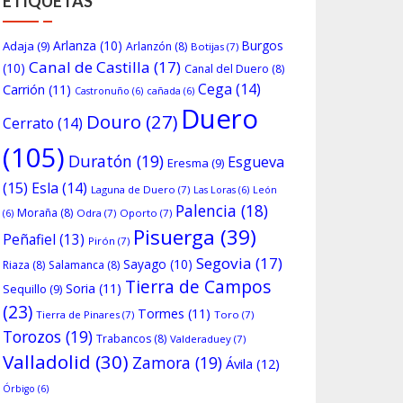
ETIQUETAS
Arlanza
(10)
Burgos
Adaja
(9)
Arlanzón
(8)
Botijas
(7)
Canal de Castilla
(17)
(10)
Canal del Duero
(8)
Cega
(14)
Carrión
(11)
Castronuño
(6)
cañada
(6)
Duero
Douro
(27)
Cerrato
(14)
(105)
Duratón
(19)
Esgueva
Eresma
(9)
(15)
Esla
(14)
Laguna de Duero
(7)
Las Loras
(6)
León
Palencia
(18)
Moraña
(8)
Odra
(7)
Oporto
(7)
(6)
Pisuerga
(39)
Peñafiel
(13)
Pirón
(7)
Segovia
(17)
Sayago
(10)
Riaza
(8)
Salamanca
(8)
Tierra de Campos
Soria
(11)
Sequillo
(9)
(23)
Tormes
(11)
Tierra de Pinares
(7)
Toro
(7)
Torozos
(19)
Trabancos
(8)
Valderaduey
(7)
Valladolid
(30)
Zamora
(19)
Ávila
(12)
Órbigo
(6)