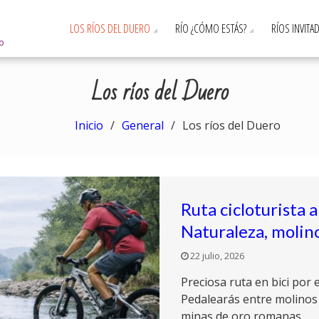
LOS RÍOS DEL DUERO
RÍO ¿CÓMO ESTÁS?
RÍOS INVITA
ro
Los ríos del Duero
Inicio
General
Los ríos del Duero
Ruta cicloturista 
Naturaleza, molin
22 julio, 2026
Preciosa ruta en bici por e
Pedalearás entre molinos 
minas de oro romanas.