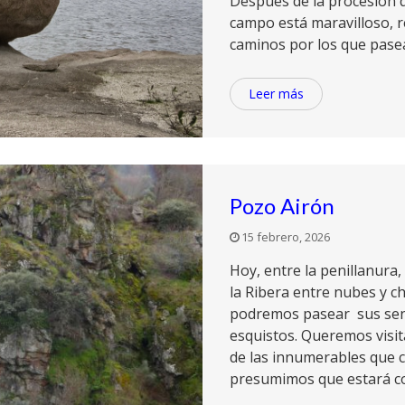
Después de la procesión 
campo está maravilloso, 
caminos por los que pasean
Leer más
Pozo Airón
15 febrero, 2026
Hoy, entre la penillanur
la Ribera entre nubes y c
podremos pasear sus send
esquistos. Queremos visit
de las innumerables que c
presumimos que estará co