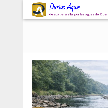
Skip
Durius Aquæ
to
content
de acá para allá, por las aguas del Due