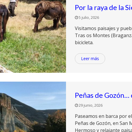
Por la raya de la S
5 julio, 2026
Visitamos paisajes y puebl
Tras os Montes (Braganza
bicicleta.
Leer más
Peñas de Gozón… d
29 junio, 2026
Paseamos en barca por el P
Peñas de Gozón, en San Ma
Hermoso y relajante paisa