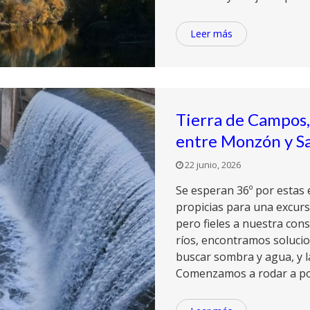
Leer más
Tierra de Campos,
entre Monzón y S
22 junio, 2026
Se esperan 36º por estas
propicias para una excurs
pero fieles a nuestra con
ríos, encontramos soluci
buscar sombra y agua, y la
Comenzamos a rodar a poc