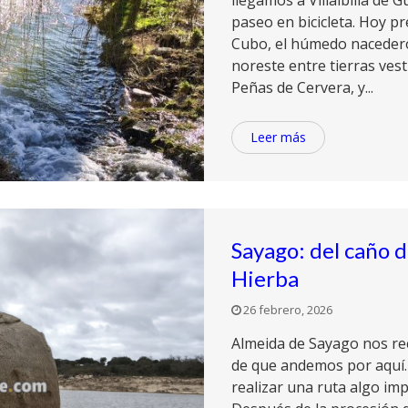
llegamos a Villalbilla de 
paseo en bicicleta. Hoy pr
Cubo, el húmedo naceder
noreste entre tierras vest
Peñas de Cervera, y...
Leer más
Sayago: del caño 
Hierba
26 febrero, 2026
Almeida de Sayago nos rec
de que andemos por aquí. 
realizar una ruta algo imp