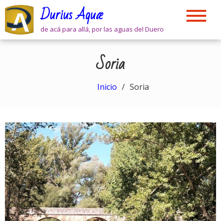
Skip
Durius Aquæ
to
content
de acá para allá, por las aguas del Duero
Soria
Inicio
Soria