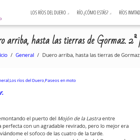
LOS RÍOS DEL DUERO
RÍO ¿CÓMO ESTÁS?
RÍOS INVITA
ro
o arriba, hasta las tierras de Gormaz. 2ª 
icio
General
Duero arriba, hasta las tierras de Gormaz.
eral
,
Los ríos del Duero
,
Paseos en moto
r.
emontando el puerto del
Mojón de la Lastra
entre
ra perfecta con un agradable revirado, pero lo mejor era
viándome el sofoco de las cuatro de la tarde.