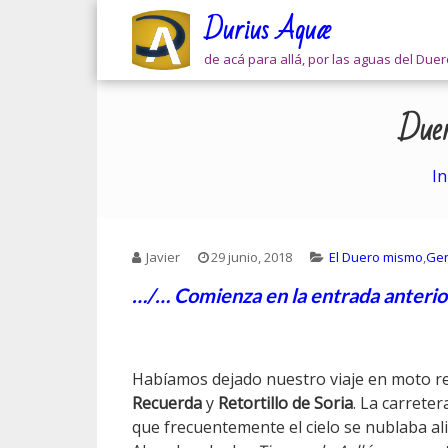
Skip
Durius Aquæ
to
content
de acá para allá, por las aguas del Due
Duer
In
Javier
29 junio, 2018
El Duero mismo
,
Gen
…/… Comienza en la entrada anterio
Habíamos dejado nuestro viaje en moto r
Recuerda
y
Retortillo de Soria
. La carrete
que frecuentemente el cielo se nublaba ali