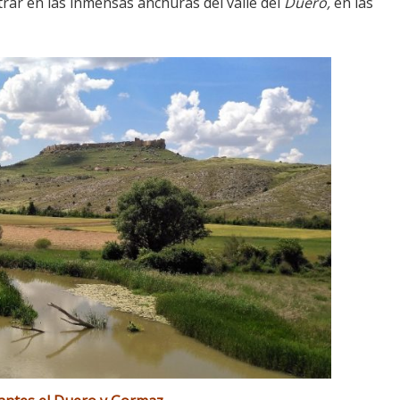
rar en las inmensas anchuras del valle del
Duero,
en las