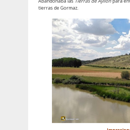
Abandonaba las
Tierras de Ayllón
para ent
tierras de Gormaz.