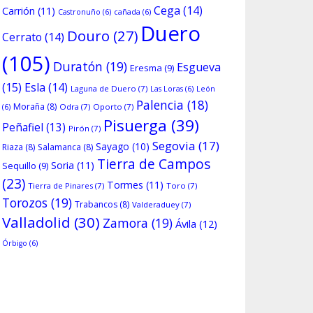
Cega
(14)
Carrión
(11)
Castronuño
(6)
cañada
(6)
Duero
Douro
(27)
Cerrato
(14)
(105)
Duratón
(19)
Esgueva
Eresma
(9)
(15)
Esla
(14)
Laguna de Duero
(7)
Las Loras
(6)
León
Palencia
(18)
Moraña
(8)
Odra
(7)
Oporto
(7)
(6)
Pisuerga
(39)
Peñafiel
(13)
Pirón
(7)
Segovia
(17)
Sayago
(10)
Riaza
(8)
Salamanca
(8)
Tierra de Campos
Soria
(11)
Sequillo
(9)
(23)
Tormes
(11)
Tierra de Pinares
(7)
Toro
(7)
Torozos
(19)
Trabancos
(8)
Valderaduey
(7)
Valladolid
(30)
Zamora
(19)
Ávila
(12)
Órbigo
(6)