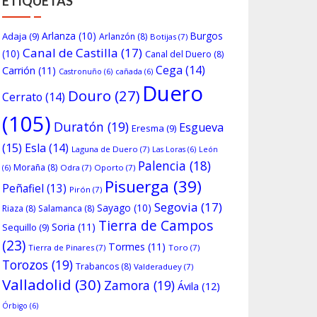
ETIQUETAS
Arlanza
(10)
Burgos
Adaja
(9)
Arlanzón
(8)
Botijas
(7)
Canal de Castilla
(17)
(10)
Canal del Duero
(8)
Cega
(14)
Carrión
(11)
Castronuño
(6)
cañada
(6)
Duero
Douro
(27)
Cerrato
(14)
(105)
Duratón
(19)
Esgueva
Eresma
(9)
(15)
Esla
(14)
Laguna de Duero
(7)
Las Loras
(6)
León
Palencia
(18)
Moraña
(8)
Odra
(7)
Oporto
(7)
(6)
Pisuerga
(39)
Peñafiel
(13)
Pirón
(7)
Segovia
(17)
Sayago
(10)
Riaza
(8)
Salamanca
(8)
Tierra de Campos
Soria
(11)
Sequillo
(9)
(23)
Tormes
(11)
Tierra de Pinares
(7)
Toro
(7)
Torozos
(19)
Trabancos
(8)
Valderaduey
(7)
Valladolid
(30)
Zamora
(19)
Ávila
(12)
Órbigo
(6)