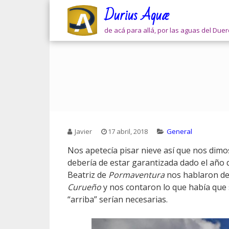
Skip
Durius Aquæ
to
content
de acá para allá, por las aguas del Due
Javier
17 abril, 2018
General
Nos apetecía pisar nieve así que nos dimo
debería de estar garantizada dado el año
Beatriz de
Pormaventura
nos hablaron de 
Curueño
y nos contaron lo que había que
“arriba” serían necesarias.