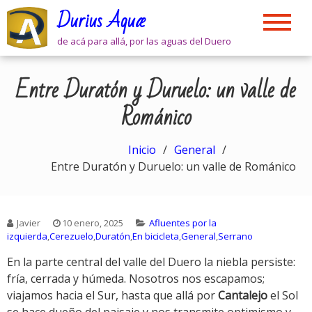
Skip
Durius Aquæ
to
content
de acá para allá, por las aguas del Duero
Entre Duratón y Duruelo: un valle de
Románico
Inicio
General
Entre Duratón y Duruelo: un valle de Románico
Javier
10 enero, 2025
Afluentes por la
izquierda
,
Cerezuelo
,
Duratón
,
En bicicleta
,
General
,
Serrano
En la parte central del valle del Duero la niebla persiste:
fría, cerrada y húmeda. Nosotros nos escapamos;
viajamos hacia el Sur, hasta que allá por
Cantalejo
el Sol