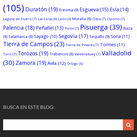
(105)
Duratón
(19)
Esgueva
(15)
Esla
(14)
Eresma
(9)
Moraña
(8)
Laguna de Duero
(7)
Odra
(7)
Oporto
(7)
Las Loras
(6)
León
(6)
Pisuerga
(39)
Palencia
(18)
Peñafiel
(13)
Riaza
Pirón
(7)
Segovia
(17)
Sayago
(10)
Soria
(11)
Sequillo
(9)
(8)
Salamanca
(8)
Tierra de Campos
(23)
Tormes
(11)
Tierra de Pinares
(7)
Valladolid
Torozos
(19)
Trabancos
(8)
Toro
(7)
Valderaduey
(7)
(30)
Zamora
(19)
Ávila
(12)
Órbigo
(6)
BUSCA EN ESTE BLOG: