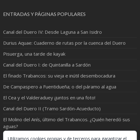
ENTRADAS Y PÁGINAS POPULARES
Canal del Duero IV: Desde Laguna a San Isidro
Durius Aquae: Cuaderno de rutas por la cuenca del Duero
Pisuerga, una tarde de kayak
Canal del Duero I: de Quintanilla a Sardón
El finado Trabancos: su vieja e inútil desembocadura
De Campaspero a Fuentidueña; o del páramo al agua
El Cea y el Valderaduey ¡juntos en una foto!
Canal del Duero II (Tramo Sardón-Acueducto)
El Molino del Anís, último del Trabancos. ¿Quién heredó sus
aguas?
¡ORO EN EL RÍO!
Utilizamos cookies propias y de terceros para garantizar el