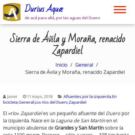
Skip
Durius Aquæ
to
content
de acá para allá, por las aguas del Duero
Sierra de Ávila y Moraña, renacido
Zapardiel
Inicio
General
Sierra de Ávila y Moraña, renacido Zapardiel
Javier
11 mayo, 2018
Afluentes por la izquierda
,
En
bicicleta
,
General
,
Los ríos del Duero
,
Zapardiel
El «río»
Zapardiel
es un pequeño afluente del
Duero
por
la izquierda. Nace en la
Laguna de San Martín
en el
municipio abulense de
Grandes y San Martín
sobre la