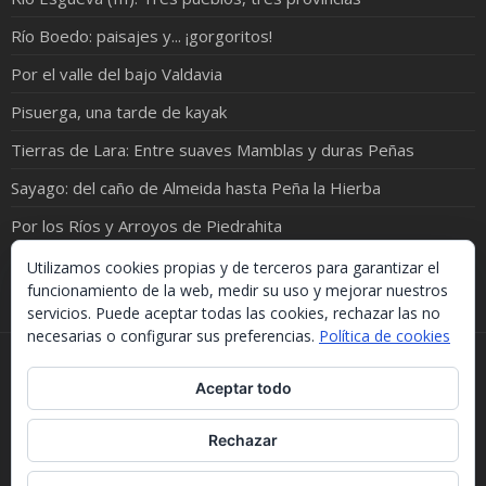
Río Boedo: paisajes y... ¡gorgoritos!
Por el valle del bajo Valdavia
Pisuerga, una tarde de kayak
Tierras de Lara: Entre suaves Mamblas y duras Peñas
Sayago: del caño de Almeida hasta Peña la Hierba
Por los Ríos y Arroyos de Piedrahita
Las 10 Fuentes en el término de Tiedra
Utilizamos cookies propias y de terceros para garantizar el
funcionamiento de la web, medir su uso y mejorar nuestros
servicios. Puede aceptar todas las cookies, rechazar las no
necesarias o configurar sus preferencias.
Política de cookies
Si necesitas algo de este blog puedes cogerlo, lo único
Aceptar todo
que te pido es que menciones la procedencia. Gracias.
Should you need something from this blog, just take it.
The only thing I'd ask you is to mention this site. Many
Rechazar
thanks.