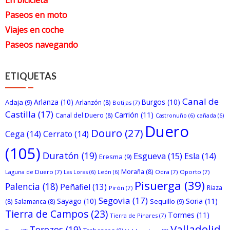
En bicicleta
Paseos en moto
Viajes en coche
Paseos navegando
ETIQUETAS
Canal de
Arlanza
(10)
Burgos
(10)
Adaja
(9)
Arlanzón
(8)
Botijas
(7)
Castilla
(17)
Carrión
(11)
Canal del Duero
(8)
Castronuño
(6)
cañada
(6)
Duero
Douro
(27)
Cega
(14)
Cerrato
(14)
(105)
Duratón
(19)
Esgueva
(15)
Esla
(14)
Eresma
(9)
Moraña
(8)
Laguna de Duero
(7)
Odra
(7)
Oporto
(7)
Las Loras
(6)
León
(6)
Pisuerga
(39)
Palencia
(18)
Peñafiel
(13)
Riaza
Pirón
(7)
Segovia
(17)
Sayago
(10)
Soria
(11)
Sequillo
(9)
(8)
Salamanca
(8)
Tierra de Campos
(23)
Tormes
(11)
Tierra de Pinares
(7)
Valladolid
Torozos
(19)