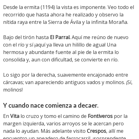
Desde la ermita (1194) la vista es imponente. Veo todo el
recorrido que hasta ahora he realizado y observo la
nítida raya entre la Sierra de Ávila y la infinita Moraña.
Bajo del tirón hasta
El Parral.
Aquí me reúno de nuevo
con el río y sí ¡aquí ya lleva un hilillo de agua! Una
hermosa y abundante fuente al pie de la ermita lo
consolida y, aun con dificultad, se convierte en río.
Lo sigo por la derecha, suavemente encajonado entre
cárcavas; van apareciendo antiguos vados y molinos. ¡Sí,
molinos!
Y cuando nace comienza a decaer.
En
Vita
lo cruzo y tomo el camino de
Fontiveros
por la
margen izquierda, varios arroyos se le acercan pero
nada lo ayudan. Más adelante visito
Crespos
, allí me
encuentro un apeadero de ferrocarril, ¡sorprendente,