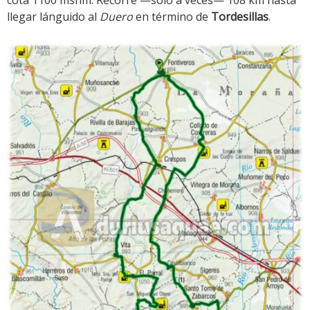
cota 1100 msnm. Recorre —sólo a veces— 108 km hasta
llegar lánguido al
Duero
en término de
Tordesillas
.