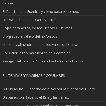
Cebrián
El Puerto de la Fuenfría y cómo pasa el tiempo.
Los valles bajos del Odra y Brullés
Rojas parameras; desde Liceras a Tiermes
El agradable vallejo del río Corcos
Chozos y almendros entre los valles del Cerrato
Por Caleruega y las fuentes del Gromejón
Sayago: del caño de Almeida hasta Peña la Hierba
ENTRADAS Y PÁGINAS POPULARES
Durius Aquae: Cuaderno de rutas por la cuenca del Duero
Un paseo por Sabero, el Esla y las minas.
Río Esgueva (III): Tres pueblos, tres provincias