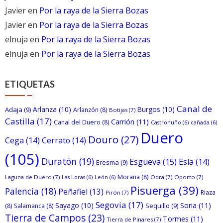
Javier
en
Por la raya de la Sierra Bozas
Javier
en
Por la raya de la Sierra Bozas
elnuja
en
Por la raya de la Sierra Bozas
elnuja
en
Por la raya de la Sierra Bozas
ETIQUETAS
Canal de
Arlanza
(10)
Burgos
(10)
Adaja
(9)
Arlanzón
(8)
Botijas
(7)
Castilla
(17)
Carrión
(11)
Canal del Duero
(8)
Castronuño
(6)
cañada
(6)
Duero
Douro
(27)
Cega
(14)
Cerrato
(14)
(105)
Duratón
(19)
Esgueva
(15)
Esla
(14)
Eresma
(9)
Moraña
(8)
Laguna de Duero
(7)
Odra
(7)
Oporto
(7)
Las Loras
(6)
León
(6)
Pisuerga
(39)
Palencia
(18)
Peñafiel
(13)
Riaza
Pirón
(7)
Segovia
(17)
Sayago
(10)
Soria
(11)
Sequillo
(9)
(8)
Salamanca
(8)
Tierra de Campos
(23)
Tormes
(11)
Tierra de Pinares
(7)