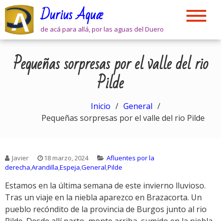
Skip
Durius Aquæ
to
content
de acá para allá, por las aguas del Duero
Pequeñas sorpresas por el valle del rio
Pilde
Inicio
General
Pequeñas sorpresas por el valle del rio Pilde
Javier
18 marzo, 2024
Afluentes por la
derecha
,
Arandilla
,
Espeja
,
General
,
Pilde
Estamos en la última semana de este invierno lluvioso.
Tras un viaje en la niebla aparezco en Brazacorta. Un
pueblo recóndito de la provincia de Burgos junto al rio