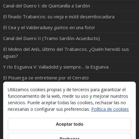
Canal del Duero I: de Quintanilla a Sardón
El finado Trabancos: su vieja e inútil desembocadura
El Cea y el Valderaduey ¡juntos en una foto!
Canal del Duero II (Tramo Sardón-Acueducto)
El Molino del Anís, último del Trabancos. ¿Quién heredó sus
aguas?
Y río Esgueva V: Valladolid y siempre… la Esgueva
El Pisuerga se entretiene por el Cerrato
Y… CANAL DEL DUERO V – El agua del Duero llega al Pisuerga
Utilizamos cookies propias y de terceros para garantizar el
funcionamiento de la web, medir su uso y mejorar nuestros
servicios. Puede aceptar todas las cookies, rechazar las no
necesarias o configurar sus preferencias.
Política de cookies
Si necesitas algo de este blog puedes cogerlo, lo único
Aceptar todo
que te pido es que menciones la procedencia. Gracias.
Should you need something from this blog, just take it.
The only thing I'd ask you is to mention this site. Many
Rechazar