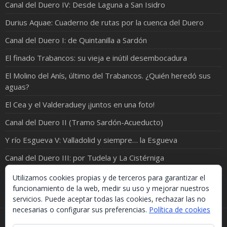
Canal del Duero IV: Desde Laguna a San Isidro
Durius Aquae: Cuaderno de rutas por la cuenca del Duero
Canal del Duero I: de Quintanilla a Sardón
El finado Trabancos: su vieja e inútil desembocadura
El Molino del Anís, último del Trabancos. ¿Quién heredó sus
aguas?
El Cea y el Valderaduey ¡juntos en una foto!
Canal del Duero II (Tramo Sardón-Acueducto)
Y río Esgueva V: Valladolid y siempre… la Esgueva
Canal del Duero III: por Tudela y La Cistérniga
El Pisuerga se entretiene por el Cerrato
Utilizamos cookies propias y de terceros para garantizar el
funcionamiento de la web, medir su uso y mejorar nuestros
servicios. Puede aceptar todas las cookies, rechazar las no
necesarias o configurar sus preferencias.
Política de cookies
Si necesitas algo de este blog puedes cogerlo, lo único