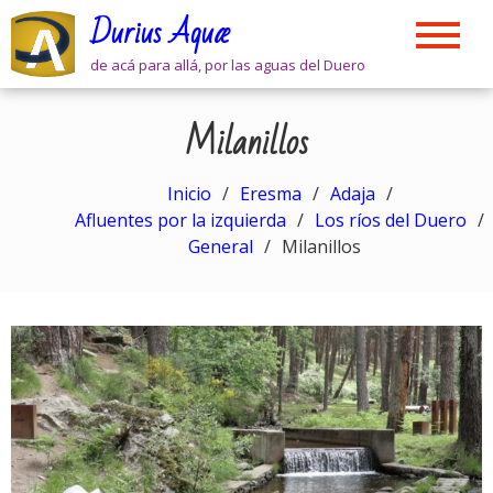
Skip
Durius Aquæ
to
content
de acá para allá, por las aguas del Duero
Milanillos
Inicio
Eresma
Adaja
Afluentes por la izquierda
Los ríos del Duero
General
Milanillos