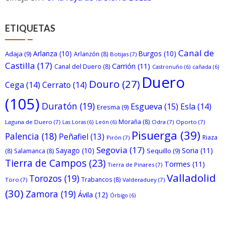
ETIQUETAS
Canal de
Arlanza
(10)
Burgos
(10)
Adaja
(9)
Arlanzón
(8)
Botijas
(7)
Castilla
(17)
Carrión
(11)
Canal del Duero
(8)
Castronuño
(6)
cañada
(6)
Duero
Douro
(27)
Cega
(14)
Cerrato
(14)
(105)
Duratón
(19)
Esgueva
(15)
Esla
(14)
Eresma
(9)
Moraña
(8)
Laguna de Duero
(7)
Odra
(7)
Oporto
(7)
Las Loras
(6)
León
(6)
Pisuerga
(39)
Palencia
(18)
Peñafiel
(13)
Riaza
Pirón
(7)
Segovia
(17)
Sayago
(10)
Soria
(11)
Sequillo
(9)
(8)
Salamanca
(8)
Tierra de Campos
(23)
Tormes
(11)
Tierra de Pinares
(7)
Valladolid
Torozos
(19)
Trabancos
(8)
Toro
(7)
Valderaduey
(7)
(30)
Zamora
(19)
Ávila
(12)
Órbigo
(6)