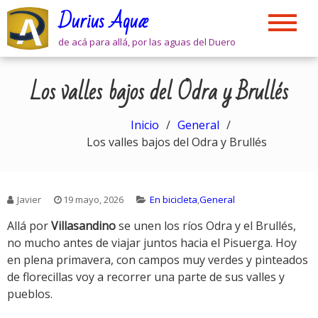
Skip
Durius Aquæ
to
content
de acá para allá, por las aguas del Duero
Los valles bajos del Odra y Brullés
Inicio
General
Los valles bajos del Odra y Brullés
Javier
19 mayo, 2026
En bicicleta
,
General
Allá por
Villasandino
se unen los ríos Odra y el Brullés,
no mucho antes de viajar juntos hacia el Pisuerga. Hoy
en plena primavera, con campos muy verdes y pinteados
de florecillas voy a recorrer una parte de sus valles y
pueblos.