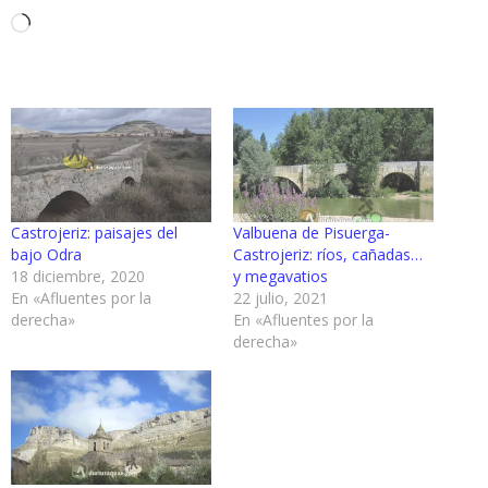
Cargando...
Castrojeriz: paisajes del
Valbuena de Pisuerga-
bajo Odra
Castrojeriz: ríos, cañadas…
18 diciembre, 2020
y megavatios
En «Afluentes por la
22 julio, 2021
derecha»
En «Afluentes por la
derecha»