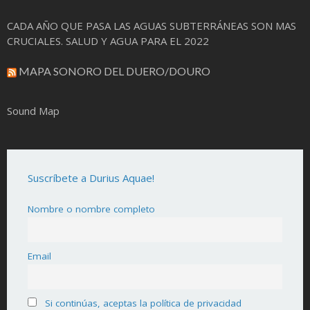
CADA AÑO QUE PASA LAS AGUAS SUBTERRÁNEAS SON MAS
CRUCIALES. SALUD Y AGUA PARA EL 2022
MAPA SONORO DEL DUERO/DOURO
Sound Map
Suscríbete a Durius Aquae!
Nombre o nombre completo
Email
Si continúas, aceptas la política de privacidad