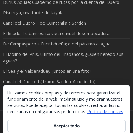
Durius Aquae: Cuaderno de rutas por la cuenca del Duero
Pisuerga, una tarde de kayak
Canal del Duero I: de Quintanilla a Sardón
El finado Trabancos: su vieja e inútil desembocadura
De Campaspero a Fuentidueña; o del páramo al agua
El Molino del Anís, último del Trabancos. ¿Quién heredó sus
aguas?
El Cea y el Valderaduey ¡juntos en una foto!
Canal del Duero II (Tramo Sardón-Acueducto)
¡ORO EN EL RÍO!
Utilizamos cookies propias y de terceros para garantizar el
funcionamiento de la web, medir su uso y mejorar nuestros
servicios. Puede aceptar todas las cookies, rechazar las no
necesarias o configurar sus preferencias.
Política de cookies
Si necesitas algo de este blog puedes cogerlo, lo único
Aceptar todo
que te pido es que menciones la procedencia. Gracias.