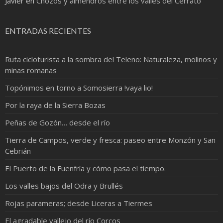
Javier
en
Chozos y almendros entre los valles del Cerrato
ENTRADAS RECIENTES
Ruta cicloturista a la sombra del Teleno: Naturaleza, molinos y
minas romanas
Topónimos en torno a Somosierra !vaya lio!
Por la raya de la Sierra Bozas
Peñas de Gozón… desde el río
Tierra de Campos, verde y fresca: paseo entre Monzón y San
Cebrián
El Puerto de la Fuenfría y cómo pasa el tiempo.
Los valles bajos del Odra y Brullés
Rojas parameras; desde Liceras a Tiermes
El agradable vallejo del río Corcos