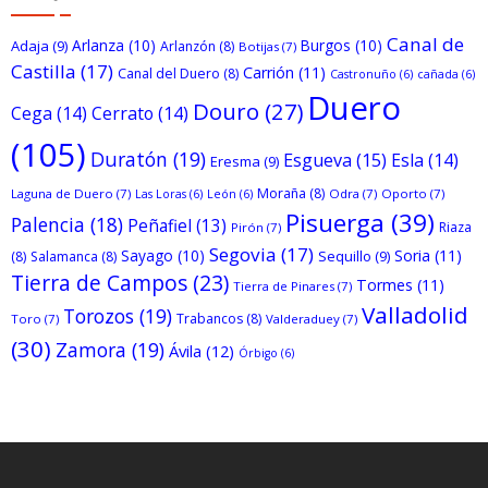
Canal de
Arlanza
(10)
Burgos
(10)
Adaja
(9)
Arlanzón
(8)
Botijas
(7)
Castilla
(17)
Carrión
(11)
Canal del Duero
(8)
Castronuño
(6)
cañada
(6)
Duero
Douro
(27)
Cega
(14)
Cerrato
(14)
(105)
Duratón
(19)
Esgueva
(15)
Esla
(14)
Eresma
(9)
Moraña
(8)
Laguna de Duero
(7)
Odra
(7)
Oporto
(7)
Las Loras
(6)
León
(6)
Pisuerga
(39)
Palencia
(18)
Peñafiel
(13)
Riaza
Pirón
(7)
Segovia
(17)
Sayago
(10)
Soria
(11)
Sequillo
(9)
(8)
Salamanca
(8)
Tierra de Campos
(23)
Tormes
(11)
Tierra de Pinares
(7)
Valladolid
Torozos
(19)
Trabancos
(8)
Toro
(7)
Valderaduey
(7)
(30)
Zamora
(19)
Ávila
(12)
Órbigo
(6)