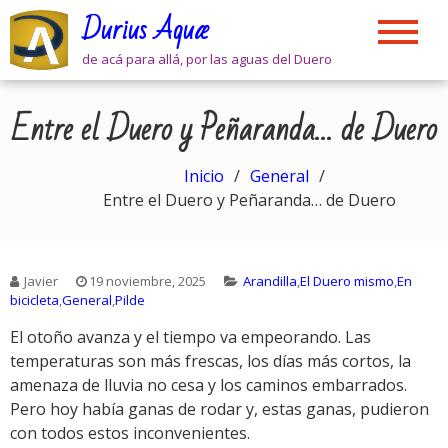
Skip
Durius Aquæ
to
content
de acá para allá, por las aguas del Duero
Entre el Duero y Peñaranda… de Duero
Inicio
General
Entre el Duero y Peñaranda… de Duero
Javier
19 noviembre, 2025
Arandilla
,
El Duero mismo
,
En
bicicleta
,
General
,
Pilde
El otoño avanza y el tiempo va empeorando. Las
temperaturas son más frescas, los días más cortos, la
amenaza de lluvia no cesa y los caminos embarrados.
Pero hoy había ganas de rodar y, estas ganas, pudieron
con todos estos inconvenientes.