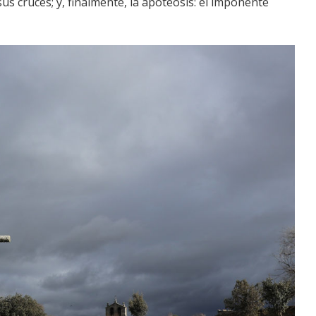
sus cruces; y, finalmente, la apoteosis: el imponente