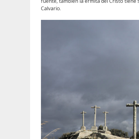
fuente, también la ermita del Cristo tiene 
Calvario.