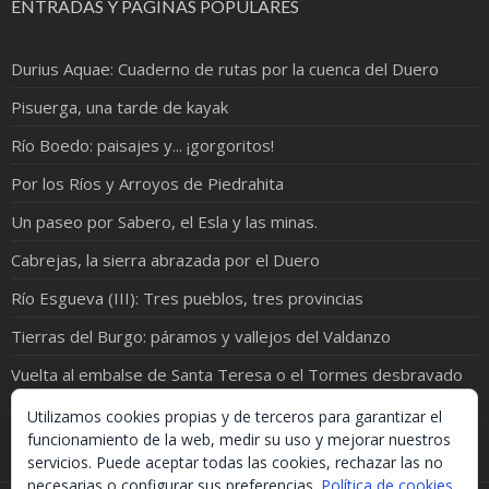
ENTRADAS Y PÁGINAS POPULARES
Durius Aquae: Cuaderno de rutas por la cuenca del Duero
Pisuerga, una tarde de kayak
Río Boedo: paisajes y... ¡gorgoritos!
Por los Ríos y Arroyos de Piedrahita
Un paseo por Sabero, el Esla y las minas.
Cabrejas, la sierra abrazada por el Duero
Río Esgueva (III): Tres pueblos, tres provincias
Tierras del Burgo: páramos y vallejos del Valdanzo
Vuelta al embalse de Santa Teresa o el Tormes desbravado
El Cea y el Valderaduey ¡juntos en una foto!
Utilizamos cookies propias y de terceros para garantizar el
funcionamiento de la web, medir su uso y mejorar nuestros
servicios. Puede aceptar todas las cookies, rechazar las no
necesarias o configurar sus preferencias.
Política de cookies