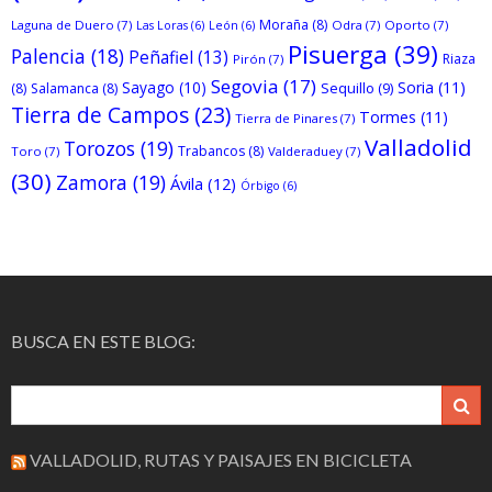
Moraña
(8)
Laguna de Duero
(7)
Odra
(7)
Oporto
(7)
Las Loras
(6)
León
(6)
Pisuerga
(39)
Palencia
(18)
Peñafiel
(13)
Riaza
Pirón
(7)
Segovia
(17)
Sayago
(10)
Soria
(11)
Sequillo
(9)
(8)
Salamanca
(8)
Tierra de Campos
(23)
Tormes
(11)
Tierra de Pinares
(7)
Valladolid
Torozos
(19)
Trabancos
(8)
Toro
(7)
Valderaduey
(7)
(30)
Zamora
(19)
Ávila
(12)
Órbigo
(6)
BUSCA EN ESTE BLOG:
VALLADOLID, RUTAS Y PAISAJES EN BICICLETA