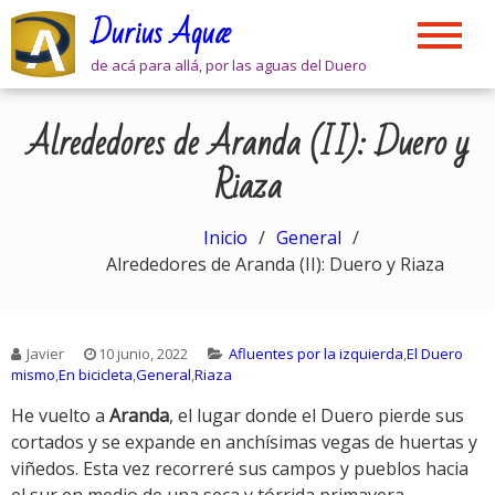
Skip
Durius Aquæ
to
content
de acá para allá, por las aguas del Duero
Alrededores de Aranda (II): Duero y
Riaza
Inicio
General
Alrededores de Aranda (II): Duero y Riaza
Javier
10 junio, 2022
Afluentes por la izquierda
,
El Duero
mismo
,
En bicicleta
,
General
,
Riaza
He vuelto a
Aranda
, el lugar donde el Duero pierde sus
cortados y se expande en anchísimas vegas de huertas y
viñedos. Esta vez recorreré sus campos y pueblos hacia