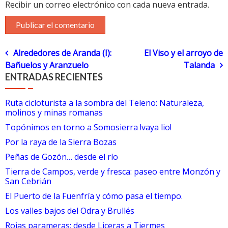
Recibir un correo electrónico con cada nueva entrada.
Navegación
Alrededores de Aranda (I):
El Viso y el arroyo de
Bañuelos y Aranzuelo
Talanda
de
ENTRADAS RECIENTES
entradas
Ruta cicloturista a la sombra del Teleno: Naturaleza,
molinos y minas romanas
Topónimos en torno a Somosierra !vaya lio!
Por la raya de la Sierra Bozas
Peñas de Gozón… desde el río
Tierra de Campos, verde y fresca: paseo entre Monzón y
San Cebrián
El Puerto de la Fuenfría y cómo pasa el tiempo.
Los valles bajos del Odra y Brullés
Rojas parameras; desde Liceras a Tiermes