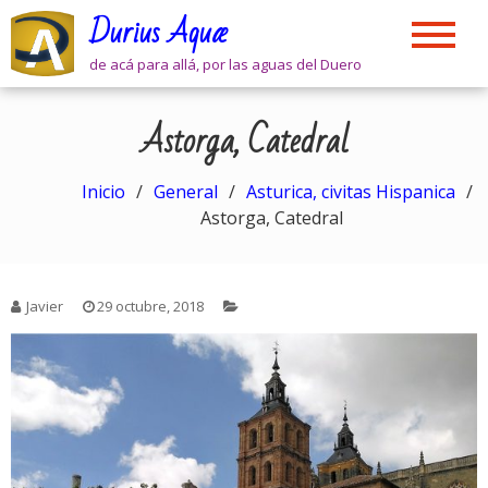
Skip
Durius Aquæ
to
content
de acá para allá, por las aguas del Duero
Astorga, Catedral
Inicio
General
Asturica, civitas Hispanica
Astorga, Catedral
Javier
29 octubre, 2018