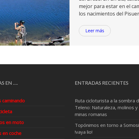
mejor para estar en el ca
los nacimientos del Pisuerg
Leer más
S EN ….
ENTRADAS RECIENTES
s caminando
Ruta cicloturista a la sombra d
Teleno: Naturaleza, molinos y
cicleta
minas romanas
os en moto
Topónimos en torno a Somosi
!vaya lio!
s en coche