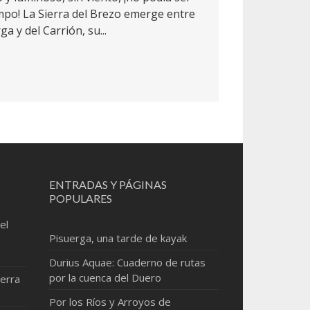
mpo! La Sierra del Brezo emerge entre
a y del Carrión, su...
ENTRADAS Y PÁGINAS
POPULARES
el
Pisuerga, una tarde de kayak
Durius Aquae: Cuaderno de rutas
por la cuenca del Duero
erra
Por los Ríos y Arroyos de