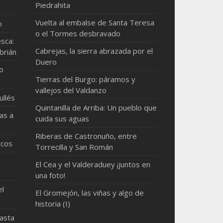
Piedrahita
Vuelta al embalse de Santa Teresa
o
o el Tormes desbravado
sca:
Cabrejas, la sierra abrazada por el
brián
Duero
mo
Tierras del Burgo: páramos y
vallejos del Valdanzo
ullés
Quintanilla de Arriba: Un pueblo que
as a
cuida sus aguas
Riberas de Castronuño, entre
rcos
Torrecilla y San Román
El Cea y el Valderaduey ¡juntos en
una foto!
el
El Gromejón, las viñas y algo de
historia (I)
hasta