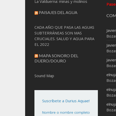
La Valduerna: minas y molinos
Pase
PAISAJES DEL AGUA
COM
CADA AÑO QUE PASA LAS AGUAS
Javie
SUBTERRÁNEAS SON MAS
Boza
CRUCIALES. SALUD Y AGUA PARA
EL 2022
Javie
Boza
MAPA SONORO DEL
Javie
DUERO/DOURO
Boza
elnuj
Sound Map
Boza
elnuj
Boza
Suscríbete a Durius Aquae!
elnuj
Boza
Nombre o nombre completo