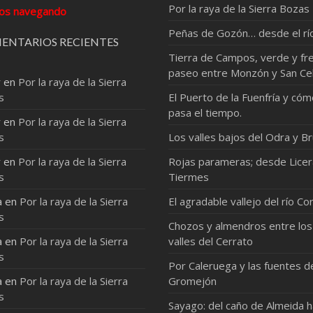
Por la raya de la Sierra Bozas
os navegando
Peñas de Gozón… desde el rí
ENTARIOS RECIENTES
Tierra de Campos, verde y fre
paseo entre Monzón y San Ce
r
en
Por la raya de la Sierra
s
El Puerto de la Fuenfría y có
pasa el tiempo.
r
en
Por la raya de la Sierra
s
Los valles bajos del Odra y Br
r
en
Por la raya de la Sierra
Rojas parameras; desde Licer
s
Tiermes
a
en
Por la raya de la Sierra
El agradable vallejo del río Co
s
Chozos y almendros entre los
a
en
Por la raya de la Sierra
valles del Cerrato
s
Por Caleruega y las fuentes d
a
en
Por la raya de la Sierra
Gromejón
s
Sayago: del caño de Almeida 