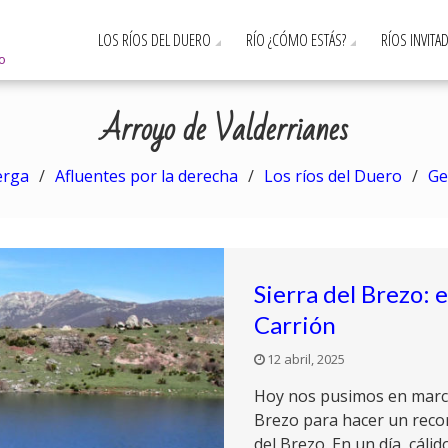
LOS RÍOS DEL DUERO
RÍO ¿CÓMO ESTÁS?
RÍOS INVITA
ro
Arroyo de Valderrianes
erga
Afluentes por la derecha
Los ríos del Duero
Ge
Sierra del Brezo: 
Carrión
12 abril, 2025
Hoy nos pusimos en marcha
Brezo para hacer un recor
del Brezo. En un día, cálid