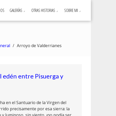
DOS
GALERÍAS
OTRAS HISTORIAS
SOBRE MI
neral
Arroyo de Valderrianes
el edén entre Pisuerga y
 en el Santuario de la Virgen del
rido precisamente por esa sierra: la
o y luminoso, sin viento, ¡no podía ser