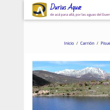
Skip
Durius Aquæ
to
content
de acá para allá, por las aguas del Due
Inicio
Carrión
Pisu