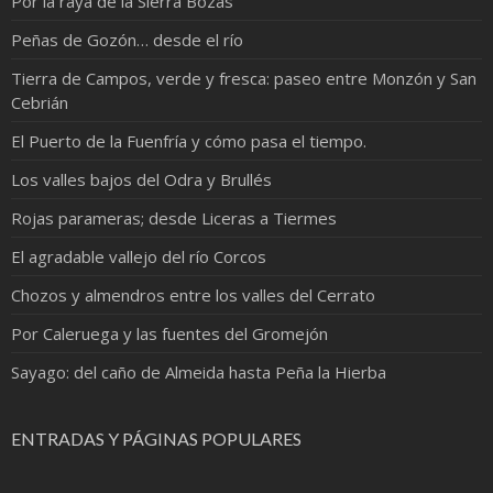
Por la raya de la Sierra Bozas
Peñas de Gozón… desde el río
Tierra de Campos, verde y fresca: paseo entre Monzón y San
Cebrián
El Puerto de la Fuenfría y cómo pasa el tiempo.
Los valles bajos del Odra y Brullés
Rojas parameras; desde Liceras a Tiermes
El agradable vallejo del río Corcos
Chozos y almendros entre los valles del Cerrato
Por Caleruega y las fuentes del Gromejón
Sayago: del caño de Almeida hasta Peña la Hierba
ENTRADAS Y PÁGINAS POPULARES