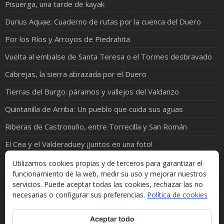
Pisuerga, una tarde de kayak
Durius Aquae: Cuaderno de rutas por la cuenca del Duero
Por los Ríos y Arroyos de Piedrahita
Vuelta al embalse de Santa Teresa o el Tormes desbravado
Cabrejas, la sierra abrazada por el Duero
Tierras del Burgo: páramos y vallejos del Valdanzo
Quintanilla de Arriba: Un pueblo que cuida sus aguas
Riberas de Castronuño, entre Torrecilla y San Román
El Cea y el Valderaduey ¡juntos en una foto!
El Gromejón, las viñas y algo de historia (I)
Utilizamos cookies propias y de terceros para garantizar el
funcionamiento de la web, medir su uso y mejorar nuestros
servicios. Puede aceptar todas las cookies, rechazar las no
necesarias o configurar sus preferencias.
Política de cookies
Si necesitas algo de este blog puedes cogerlo, lo único
Aceptar todo
que te pido es que menciones la procedencia. Gracias.