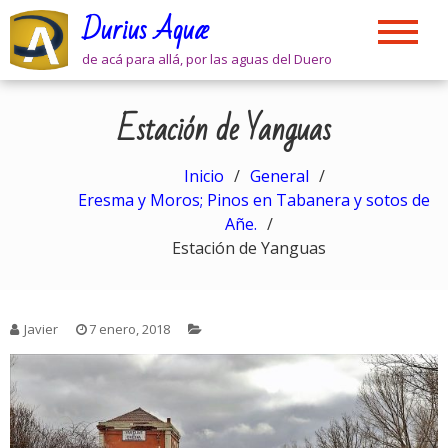
Skip
Durius Aquæ
to
content
de acá para allá, por las aguas del Duero
Estación de Yanguas
Inicio
General
Eresma y Moros; Pinos en Tabanera y sotos de
Añe.
Estación de Yanguas
Javier
7 enero, 2018