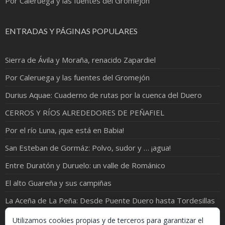
Por Caleruega y las fuentes del Gromejón
ENTRADAS Y PÁGINAS POPULARES
Sierra de Ávila y Moraña, renacido Zapardiel
Por Caleruega y las fuentes del Gromejón
Durius Aquae: Cuaderno de rutas por la cuenca del Duero
CERROS Y RÍOS ALREDEDORES DE PEÑAFIEL
Por el río Luna, ¡que está en Babia!
San Esteban de Gormáz: Polvo, sudor y … ¡agua!
Entre Duratón y Duruelo: un valle de Románico
El alto Guareña y sus campiñas
La Aceña de La Peña: Desde Puente Duero hasta Tordesillas
Valdemudarra, un cántaro en el Campo de Peñafiel
Utilizamos cookies propias y de terceros para garantizar el