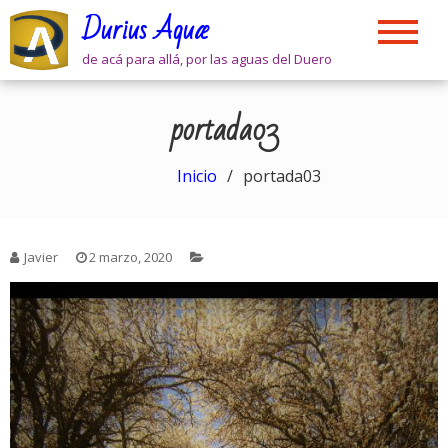
Skip
Durius Aquæ
to
content
de acá para allá, por las aguas del Duero
portada03
Inicio
portada03
Javier
2 marzo, 2020