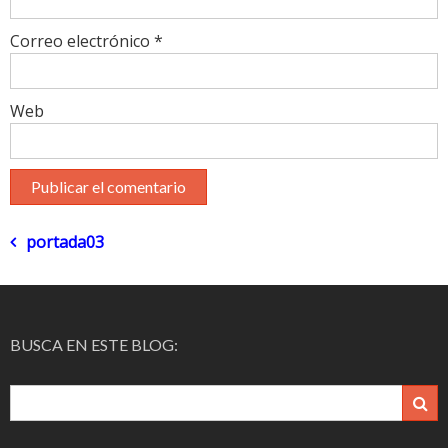
Correo electrónico
*
Web
Navegación
portada03
de
entradas
BUSCA EN ESTE BLOG: