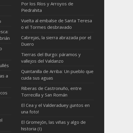
Por los Ríos y Arroyos de
Piedrahita
Vuelta al embalse de Santa Teresa
o
o el Tormes desbravado
sca:
Cabrejas, la sierra abrazada por el
brián
Duero
mo
Tierras del Burgo: páramos y
vallejos del Valdanzo
ullés
Quintanilla de Arriba: Un pueblo que
as a
cuida sus aguas
Riberas de Castronuño, entre
rcos
Torrecilla y San Román
El Cea y el Valderaduey ¡juntos en
una foto!
el
El Gromejón, las viñas y algo de
historia (I)