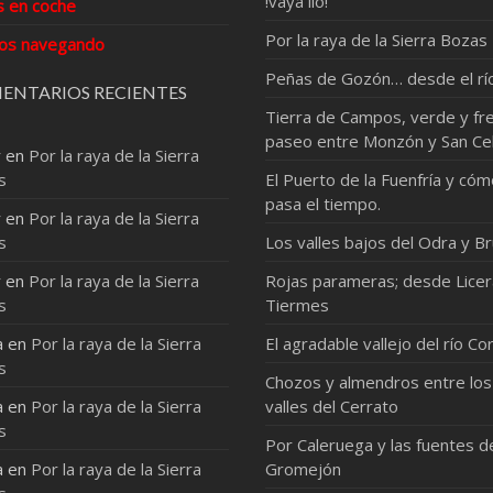
!vaya lio!
s en coche
Por la raya de la Sierra Bozas
os navegando
Peñas de Gozón… desde el rí
ENTARIOS RECIENTES
Tierra de Campos, verde y fre
paseo entre Monzón y San Ce
r
en
Por la raya de la Sierra
s
El Puerto de la Fuenfría y có
pasa el tiempo.
r
en
Por la raya de la Sierra
s
Los valles bajos del Odra y Br
r
en
Por la raya de la Sierra
Rojas parameras; desde Licer
s
Tiermes
a
en
Por la raya de la Sierra
El agradable vallejo del río Co
s
Chozos y almendros entre los
a
en
Por la raya de la Sierra
valles del Cerrato
s
Por Caleruega y las fuentes d
a
en
Por la raya de la Sierra
Gromejón
s