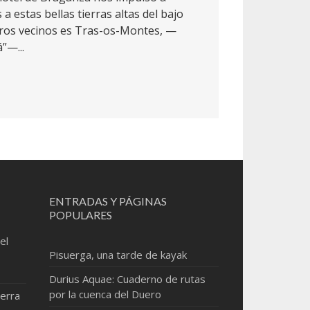
a estas bellas tierras altas del bajo
ros vecinos es Tras-os-Montes, —
”—...
ENTRADAS Y PÁGINAS
POPULARES
el
Pisuerga, una tarde de kayak
Durius Aquae: Cuaderno de rutas
por la cuenca del Duero
erra