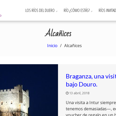
LOS RÍOS DEL DUERO
RÍO ¿CÓMO ESTÁS?
RÍOS INVITA
ro
Alcañices
Inicio
Alcañices
Braganza, una visit
bajo Douro.
13 abril, 2018
Una visita a Intur siempr
tenemos demasiadas—, ec
voucher de regalo en un 