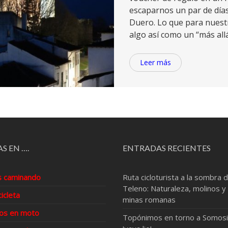
escaparnos un par de días 
Duero. Lo que para nuest
algo así como un “más allá
Leer más
S EN ….
ENTRADAS RECIENTES
s caminando
Ruta cicloturista a la sombra d
Teleno: Naturaleza, molinos y
cicleta
minas romanas
os en moto
Topónimos en torno a Somosi