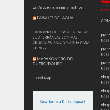
Viaje
La Valduerna: minas y molinos
Pase
PAISAJES DEL AGUA
COM
CADA AÑO QUE PASA LAS AGUAS
Javie
SUBTERRÁNEAS SON MAS
Boza
CRUCIALES. SALUD Y AGUA PARA
EL 2022
Javie
Boza
MAPA SONORO DEL
Javie
DUERO/DOURO
Boza
elnuj
Sound Map
Boza
elnuj
Boza
Suscríbete a Durius Aquae!
elnuj
Boza