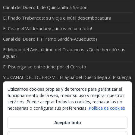
Canal del Duero I: de Quintanilla a Sardón
El finado Trabancos: su vieja e inútil desembocadura
El Cea y el Valderaduey ¡juntos en una foto!
Canal del Duero II (Tramo Sardón-Acueducto)
El Molino del Anís, último del Trabancos. ¿Quién heredó sus
aguas?
El Pisuerga se entretiene por el Cerrato
Y… CANAL DEL DUERO V – El agua del Duero llega al Pisuerga
El Eresma; cruzando entre Bernardos y Carbonero
Utilizamos cookies propias y de terceros para garantizar el
funcionamiento de la web, medir su uso y mejorar nuestros
servicios. Puede aceptar todas las cookies, rechazar las no
necesarias o configurar sus preferencias.
Política de cookies
Si necesitas algo de este blog puedes cogerlo, lo único
Aceptar todo
que te pido es que menciones la procedencia. Gracias.
Should you need something from this blog, just take it.