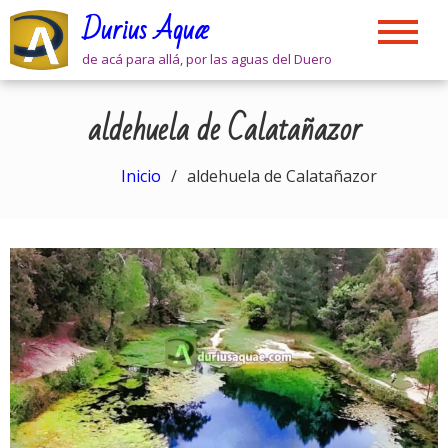
Skip
Durius Aquæ
to
content
de acá para allá, por las aguas del Duero
aldehuela de Calatañazor
Inicio
aldehuela de Calatañazor