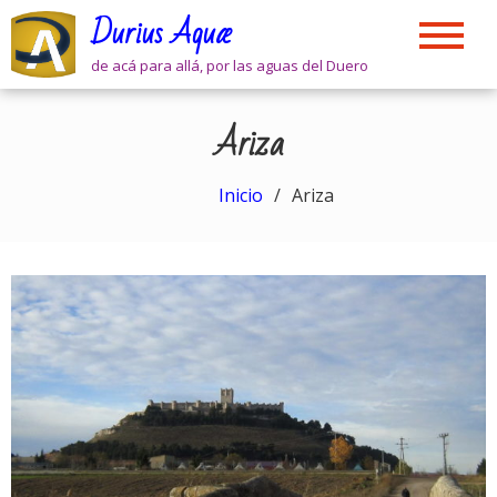
Skip
Durius Aquæ
to
content
de acá para allá, por las aguas del Duero
Ariza
Inicio
Ariza