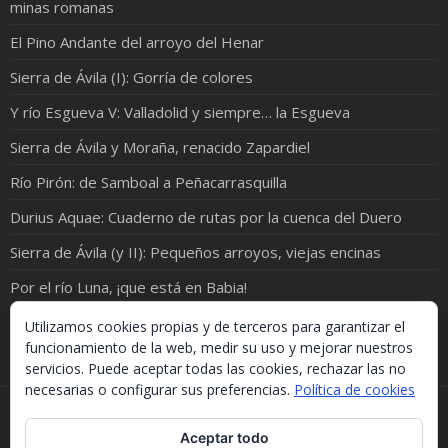
minas romanas
El Pino Andante del arroyo del Henar
Sierra de Ávila (I): Gorría de colores
Y río Esgueva V: Valladolid y siempre… la Esgueva
Sierra de Ávila y Moraña, renacido Zapardiel
Río Pirón: de Samboal a Peñacarrasquilla
Durius Aquae: Cuaderno de rutas por la cuenca del Duero
Sierra de Ávila (y II): Pequeños arroyos, viejas encinas
Por el río Luna, ¡que está en Babia!
Peñas de Gozón... desde el río
Utilizamos cookies propias y de terceros para garantizar el
funcionamiento de la web, medir su uso y mejorar nuestros
servicios. Puede aceptar todas las cookies, rechazar las no
necesarias o configurar sus preferencias.
Política de cookies
Si necesitas algo de este blog puedes cogerlo, lo único
Aceptar todo
que te pido es que menciones la procedencia. Gracias.