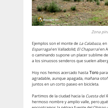
Zona pin
Ejemplos son el monte de
La Calabaza
, en
Esparragal
en Valladolid;
El Chaparral
en A
o caminando supone un placer sublime deb
a los sinuosos senderos que suelen alberg
Hoy nos hemos acercado hasta
Toro
para
agradable, aunque apagada, mañana otoña
juntos en un corto paseo en bicicleta.
Partimos de la ciudad hacia la
Cuesta del 
hermoso nombre y amplio valle, pero ¡qué 
encontramos la pétrea fuente del Obispo