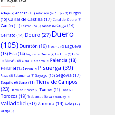
ETIQUETAS
Arlanza
(10)
Burgos
Adaja
(9)
Arlanzón
(8)
Botijas
(7)
Canal de Castilla
(17)
(10)
Canal del Duero
(8)
Cega
(14)
Carrión
(11)
Castronuño
(6)
cañada
(6)
Duero
Douro
(27)
Cerrato
(14)
(105)
Duratón
(19)
Esgueva
Eresma
(9)
(15)
Esla
(14)
Laguna de Duero
(7)
Las Loras
(6)
León
Palencia
(18)
Moraña
(8)
Odra
(7)
Oporto
(7)
(6)
Pisuerga
(39)
Peñafiel
(13)
Pirón
(7)
Segovia
(17)
Sayago
(10)
Riaza
(8)
Salamanca
(8)
Tierra de Campos
Soria
(11)
Sequillo
(9)
(23)
Tormes
(11)
Tierra de Pinares
(7)
Toro
(7)
Torozos
(19)
Trabancos
(8)
Valderaduey
(7)
Valladolid
(30)
Zamora
(19)
Ávila
(12)
Órbigo
(6)