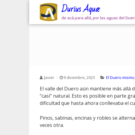
Skip
Durius Aquæ
to
content
de acá para allá, por las aguas del Due
Javier
9 diciembre, 2023
El Duero mismo
El valle del Duero aún mantiene más allá
“casi” natural. Esto es posible en parte gr
dificultad que hasta ahora conllevaba el cul
Pinos, sabinas, encinas y robles se alter
veces otra.