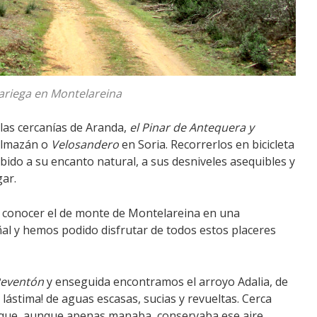
ariega en Montelareina
 las cercanías de Aranda,
el Pinar de Antequera y
lmazán o
Velosandero
en Soria. Recorrerlos en bicicleta
ido a su encanto natural, a sus desniveles asequibles y
ar.
 conocer el de monte de Montelareina en una
l y hemos podido disfrutar de todos estos placeres
Reventón
y enseguida encontramos el arroyo Adalia, de
lástima! de aguas escasas, sucias y revueltas. Cerca
 que, aunque apenas manaba, conservaba ese aire