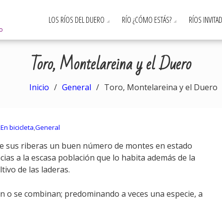
LOS RÍOS DEL DUERO
RÍO ¿CÓMO ESTÁS?
RÍOS INVITA
ro
Toro, Montelareina y el Duero
Inicio
General
Toro, Montelareina y el Duero
,
En bicicleta
,
General
 de sus riberas un buen número de montes en estado
acias a la escasa población que lo habita además de la
tivo de las laderas.
nan o se combinan; predominando a veces una especie, a