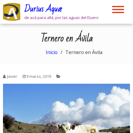
Skip
Durius Aquæ
to
content
de acá para allá, por las aguas del Duero
Ternero en Ávila
Inicio
Ternero en Ávila
Javier
9 marzo, 2019