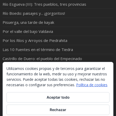
Río Esgueva (III): Tres pueblos, tres provincias
Río Boedo: paisajes y... ¡gorgoritos!
Pisuerga, una tarde de kayak
Por el valle del bajo Valdavia
Por los Ríos y Arroyos de Piedrahita
Las 10 Fuentes en el término de Tiedra
Castrillo de Duero: el pueblo del Empecinado
O Douro, un viaje entre Porto y Régua
Utilizamos cookies propias y de terceros para garantizar el
funcionamiento de la web, medir su uso y mejorar nuestros
servicios. Puede aceptar todas las cookies, rechazar las no
necesarias o configurar sus preferencias.
Política de cookies
Si necesitas algo de este blog puedes cogerlo, lo único
Aceptar todo
que te pido es que menciones la procedencia. Gracias.
Should you need something from this blog, just take it.
The only thing I'd ask you is to mention this site. Many
Rechazar
thanks.