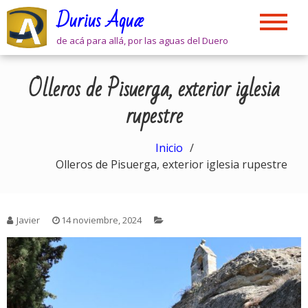
Skip
Durius Aquæ
to
content
de acá para allá, por las aguas del Duero
Olleros de Pisuerga, exterior iglesia
rupestre
Inicio
Olleros de Pisuerga, exterior iglesia rupestre
Javier
14 noviembre, 2024