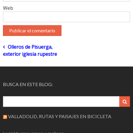
Web
Navegación
Olleros de Pisuerga,
exterior iglesia rupestre
de
entradas
BUSCA EN ESTE BLOG:
VALLADOLID, RUTAS Y PAISAJES EN BICICLETA