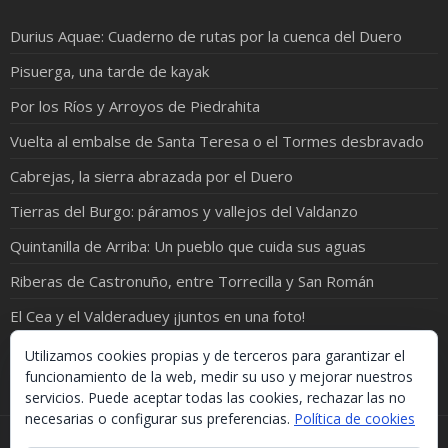
Durius Aquae: Cuaderno de rutas por la cuenca del Duero
Pisuerga, una tarde de kayak
Por los Ríos y Arroyos de Piedrahita
Vuelta al embalse de Santa Teresa o el Tormes desbravado
Cabrejas, la sierra abrazada por el Duero
Tierras del Burgo: páramos y vallejos del Valdanzo
Quintanilla de Arriba: Un pueblo que cuida sus aguas
Riberas de Castronuño, entre Torrecilla y San Román
El Cea y el Valderaduey ¡juntos en una foto!
El Gromejón, las viñas y algo de historia (I)
Utilizamos cookies propias y de terceros para garantizar el
funcionamiento de la web, medir su uso y mejorar nuestros
servicios. Puede aceptar todas las cookies, rechazar las no
necesarias o configurar sus preferencias.
Política de cookies
Si necesitas algo de este blog puedes cogerlo, lo único