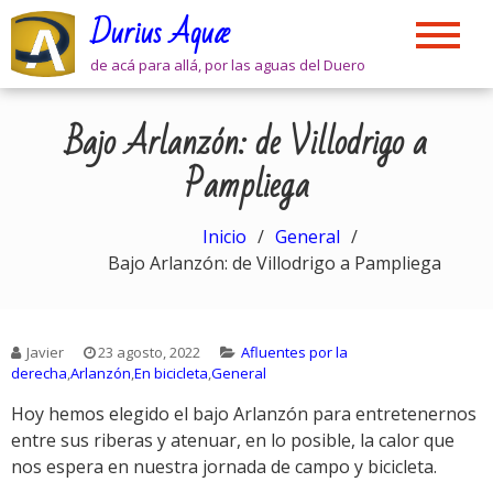
Skip
Durius Aquæ
to
content
de acá para allá, por las aguas del Duero
Bajo Arlanzón: de Villodrigo a
Pampliega
Inicio
General
Bajo Arlanzón: de Villodrigo a Pampliega
Javier
23 agosto, 2022
Afluentes por la
derecha
,
Arlanzón
,
En bicicleta
,
General
Hoy hemos elegido el bajo Arlanzón para entretenernos
entre sus riberas y atenuar, en lo posible, la calor que
nos espera en nuestra jornada de campo y bicicleta.