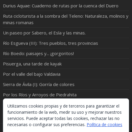
Durius Aquae: Cuaderno de rutas por la cuenca del Duero
Ruta cicloturista a la sombra del Teleno: Naturaleza, molinos y
minas romanas
Un paseo por Sabero, el Esla y las minas.
Río Esgueva (III): Tres pueblos, tres provincias
Río Boedo: paisajes y... ¡gorgoritos!
Pisuerga, una tarde de kayak
Por el valle del bajo Valdavia
Sierra de Ávila (I): Gorría de colores
Por los Ríos y Arroyos de Piedrahita
Las 10 Fuentes en el término de Tiedra
Utilizamos cookies propias y de terceros para garantizar el
funcionamiento de la web, medir su uso y mejorar nuestros
servicios. Puede aceptar todas las cookies, rechazar las no
necesarias o configurar sus preferencias.
Política de cookies