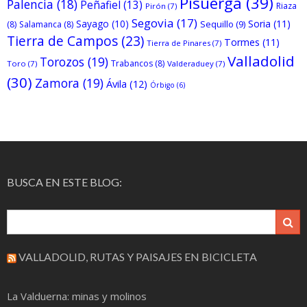
Pisuerga
(39)
Palencia
(18)
Peñafiel
(13)
Riaza
Pirón
(7)
Segovia
(17)
Sayago
(10)
Soria
(11)
Sequillo
(9)
(8)
Salamanca
(8)
Tierra de Campos
(23)
Tormes
(11)
Tierra de Pinares
(7)
Valladolid
Torozos
(19)
Trabancos
(8)
Toro
(7)
Valderaduey
(7)
(30)
Zamora
(19)
Ávila
(12)
Órbigo
(6)
BUSCA EN ESTE BLOG:
VALLADOLID, RUTAS Y PAISAJES EN BICICLETA
La Valduerna: minas y molinos