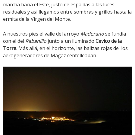
marcha hacia el Este, justo de espaldas a las luces
residuales y así llegamos entre sombras y grillos hasta la
ermita de la Virgen del Monte.
A nuestros pies el valle del arroyo
Maderano
se fundía
con el del
Rabanillo
junto a un iluminado
Cevico de la
Torre
. Más allá, en el horizonte, las balizas rojas de los
aerogeneradores de Magaz centelleaban.