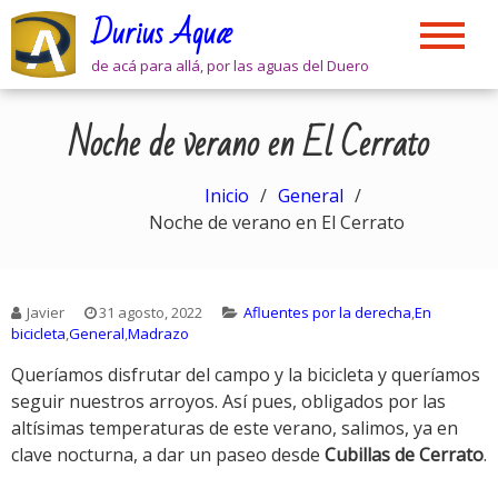
Skip
Durius Aquæ
to
content
de acá para allá, por las aguas del Duero
Noche de verano en El Cerrato
Inicio
General
Noche de verano en El Cerrato
Javier
31 agosto, 2022
Afluentes por la derecha
,
En
bicicleta
,
General
,
Madrazo
Queríamos disfrutar del campo y la bicicleta y queríamos
seguir nuestros arroyos. Así pues, obligados por las
altísimas temperaturas de este verano, salimos, ya en
clave nocturna, a dar un paseo desde
Cubillas de Cerrato
.