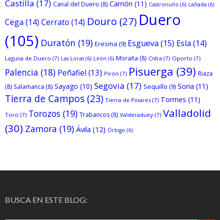
Castilla
(17)
Carrión
(11)
Canal del Duero
(8)
Castronuño
(6)
cañada
(6)
Duero
Douro
(27)
Cega
(14)
Cerrato
(14)
(105)
Duratón
(19)
Esgueva
(15)
Esla
(14)
Eresma
(9)
Moraña
(8)
Laguna de Duero
(7)
Odra
(7)
Oporto
(7)
Las Loras
(6)
León
(6)
Pisuerga
(39)
Palencia
(18)
Peñafiel
(13)
Riaza
Pirón
(7)
Segovia
(17)
Sayago
(10)
Soria
(11)
Sequillo
(9)
(8)
Salamanca
(8)
Tierra de Campos
(23)
Tormes
(11)
Tierra de Pinares
(7)
Valladolid
Torozos
(19)
Trabancos
(8)
Toro
(7)
Valderaduey
(7)
(30)
Zamora
(19)
Ávila
(12)
Órbigo
(6)
BUSCA EN ESTE BLOG: