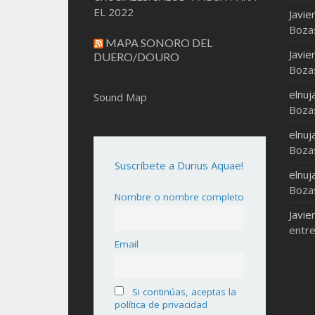
EL 2022
Javie
Boza
MAPA SONORO DEL
Javie
DUERO/DOURO
Boza
elnuj
Sound Map
Boza
elnuj
Boza
Suscríbete a Durius Aquae!
elnuj
Boza
Nombre o nombre completo
Javie
entre
Email
Si continúas, aceptas la
política de privacidad