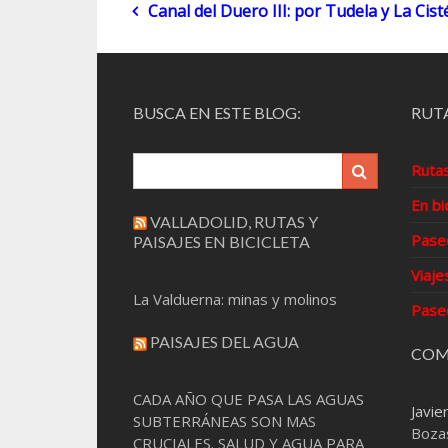
Navegación
Canal del Duero III: por Tudela y La Cis
de
entradas
BUSCA EN ESTE BLOG:
RUTA
Ruta
En bi
VALLADOLID, RUTAS Y
Pase
PAISAJES EN BICICLETA
Viaje
La Valduerna: minas y molinos
Pase
PAISAJES DEL AGUA
COM
CADA AÑO QUE PASA LAS AGUAS
Javie
SUBTERRÁNEAS SON MAS
Boza
CRUCIALES. SALUD Y AGUA PARA