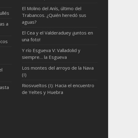
El Molino del Anís, último del
ullés
Trabancos. ¿Quién heredó sus
aguas?
as a
El Cea y el Valderaduey ¡juntos en
una foto!
rcos
Y río Esgueva V: Valladolid y
siempre… la Esgueva
Los montes del arroyo de la Nava
el
(I)
Riosvueltos (I): Hacia el encuentro
hasta
de Yeltes y Huebra