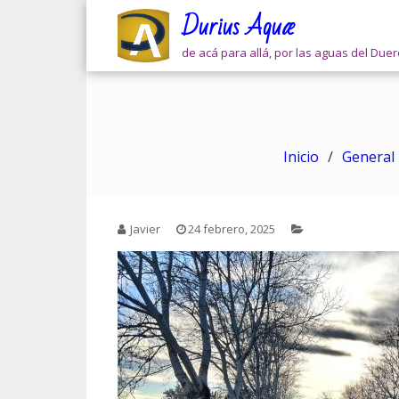
Skip
Durius Aquæ
to
content
de acá para allá, por las aguas del Due
Inicio
General
Javier
24 febrero, 2025