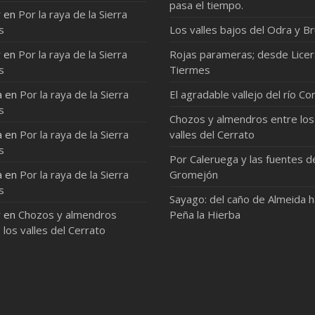
pasa el tiempo.
r
en
Por la raya de la Sierra
s
Los valles bajos del Odra y Br
r
en
Por la raya de la Sierra
Rojas parameras; desde Licer
s
Tiermes
a
en
Por la raya de la Sierra
El agradable vallejo del río Co
s
Chozos y almendros entre los
a
en
Por la raya de la Sierra
valles del Cerrato
s
Por Caleruega y las fuentes d
a
en
Por la raya de la Sierra
Gromejón
s
Sayago: del caño de Almeida 
r
en
Chozos y almendros
Peña la Hierba
 los valles del Cerrato