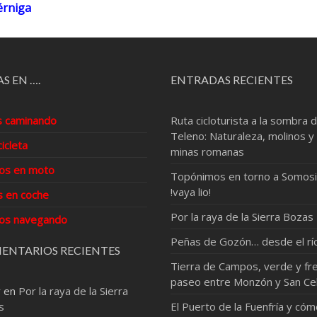
térniga
S EN ….
ENTRADAS RECIENTES
s caminando
Ruta cicloturista a la sombra d
Teleno: Naturaleza, molinos y
cicleta
minas romanas
os en moto
Topónimos en torno a Somosi
!vaya lio!
s en coche
Por la raya de la Sierra Bozas
os navegando
Peñas de Gozón… desde el rí
ENTARIOS RECIENTES
Tierra de Campos, verde y fre
paseo entre Monzón y San Ce
r
en
Por la raya de la Sierra
s
El Puerto de la Fuenfría y có