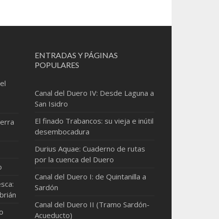
ENTRADAS Y PÁGINAS
POPULARES
el
Canal del Duero IV: Desde Laguna a
San Isidro
El finado Trabancos: su vieja e inútil
erra
desembocadura
Durius Aquae: Cuaderno de rutas
por la cuenca del Duero
o
Canal del Duero I: de Quintanilla a
sca:
Sardón
brián
Canal del Duero II (Tramo Sardón-
mo
Acueducto)