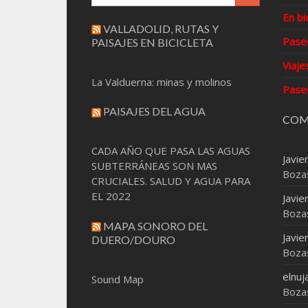
En bi
VALLADOLID, RUTAS Y
Pase
PAISAJES EN BICICLETA
Viaje
La Valduerna: minas y molinos
Pase
PAISAJES DEL AGUA
COM
CADA AÑO QUE PASA LAS AGUAS
Javie
SUBTERRÁNEAS SON MAS
Boza
CRUCIALES. SALUD Y AGUA PARA
EL 2022
Javie
Boza
MAPA SONORO DEL
Javie
DUERO/DOURO
Boza
elnuj
Sound Map
Boza