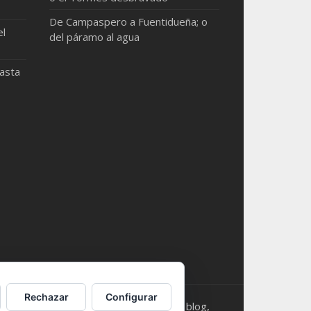
De Campaspero a Fuentidueña; o
el
del páramo al agua
hasta
Rechazar
Configurar
s. Should you need something from this blog,