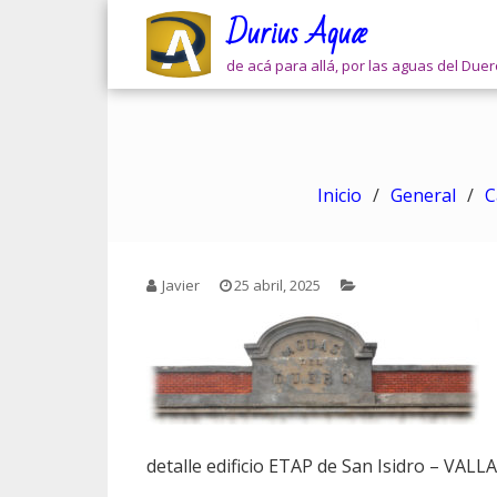
Skip
Durius Aquæ
to
content
de acá para allá, por las aguas del Due
Inicio
General
C
Javier
25 abril, 2025
detalle edificio ETAP de San Isidro – VAL