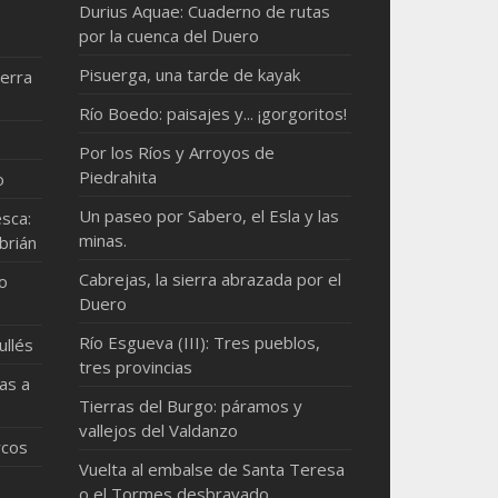
Durius Aquae: Cuaderno de rutas
por la cuenca del Duero
Pisuerga, una tarde de kayak
erra
Río Boedo: paisajes y... ¡gorgoritos!
Por los Ríos y Arroyos de
Piedrahita
o
Un paseo por Sabero, el Esla y las
sca:
minas.
brián
Cabrejas, la sierra abrazada por el
mo
Duero
Río Esgueva (III): Tres pueblos,
ullés
tres provincias
as a
Tierras del Burgo: páramos y
vallejos del Valdanzo
rcos
Vuelta al embalse de Santa Teresa
o el Tormes desbravado