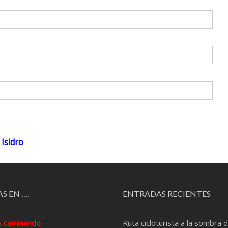
Isidro
S EN ….
ENTRADAS RECIENTES
s caminando
Ruta cicloturista a la sombra d