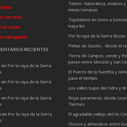
Teleno: Naturaleza, molinos y
cicleta
minas romanas
os en moto
Topónimos en torno a Somosi
!vaya lio!
s en coche
Por la raya de la Sierra Bozas
os navegando
Peñas de Gozón… desde el rí
ENTARIOS RECIENTES
Tierra de Campos, verde y fre
paseo entre Monzón y San Ce
r
en
Por la raya de la Sierra
s
El Puerto de la Fuenfría y có
pasa el tiempo.
r
en
Por la raya de la Sierra
s
Los valles bajos del Odra y Br
r
en
Por la raya de la Sierra
Rojas parameras; desde Licer
s
Tiermes
a
en
Por la raya de la Sierra
El agradable vallejo del río Co
s
Chozos y almendros entre los