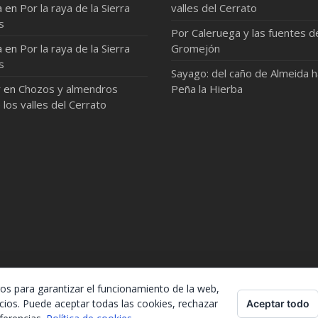
a
en
Por la raya de la Sierra
valles del Cerrato
s
Por Caleruega y las fuentes d
a
en
Por la raya de la Sierra
Gromejón
s
Sayago: del caño de Almeida 
r
en
Chozos y almendros
Peña la Hierba
 los valles del Cerrato
ros para garantizar el funcionamiento de la web,
cios. Puede aceptar todas las cookies, rechazar
Aceptar todo
lo, lo único que te pido es que menciones la procedencia. Gracia