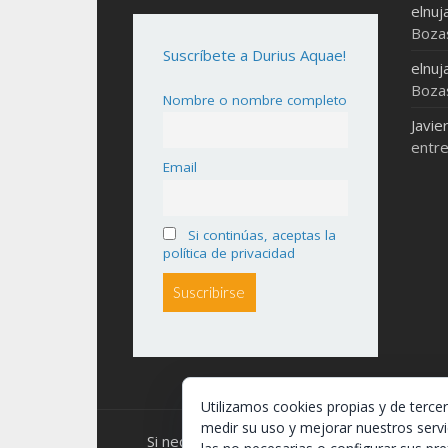
elnuj
Boza
Suscríbete a Durius Aquae!
elnuj
Boza
Nombre o nombre completo
Javie
entre
Email
Si continúas, aceptas la
política de privacidad
Utilizamos cookies propias y de terce
medir su uso y mejorar nuestros servi
Si necesitas algo de este blog puedes coger