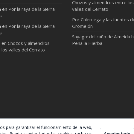
Chozos y almendros entre los
a
en
Por la raya de la Sierra
valles del Cerrato
s
Por Caleruega y las fuentes d
a
en
Por la raya de la Sierra
Gromejón
s
Sayago: del caño de Almeida 
r
en
Chozos y almendros
Peña la Hierba
 los valles del Cerrato
ros para garantizar el funcionamiento de la web,
cios. Puede aceptar todas las cookies, rechazar
Aceptar todo