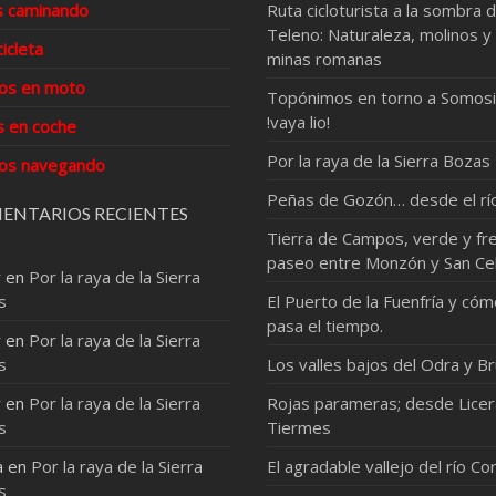
s caminando
Ruta cicloturista a la sombra d
Teleno: Naturaleza, molinos y
cicleta
minas romanas
os en moto
Topónimos en torno a Somosi
!vaya lio!
s en coche
Por la raya de la Sierra Bozas
os navegando
Peñas de Gozón… desde el rí
ENTARIOS RECIENTES
Tierra de Campos, verde y fre
paseo entre Monzón y San Ce
r
en
Por la raya de la Sierra
s
El Puerto de la Fuenfría y có
pasa el tiempo.
r
en
Por la raya de la Sierra
s
Los valles bajos del Odra y Br
r
en
Por la raya de la Sierra
Rojas parameras; desde Licer
s
Tiermes
a
en
Por la raya de la Sierra
El agradable vallejo del río Co
s