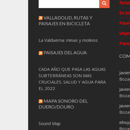
Ruta
En bi
VALLADOLID, RUTAS Y
Pase
PAISAJES EN BICICLETA
Viaje
La Valduerna: minas y molinos
Pase
PAISAJES DEL AGUA
COM
CADA AÑO QUE PASA LAS AGUAS
Javie
SUBTERRÁNEAS SON MAS
Boza
CRUCIALES. SALUD Y AGUA PARA
EL 2022
Javie
Boza
MAPA SONORO DEL
Javie
DUERO/DOURO
Boza
elnuj
Sound Map
Boza