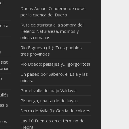
el
Durius Aquae: Cuaderno de rutas
por la cuenca del Duero
Ruta cicloturista a la sombra del
erra
Teleno: Naturaleza, molinos y
minas romanas
Río Esgueva (III): Tres pueblos,
o
tres provincias
sca:
Río Boedo: paisajes y... ¡gorgoritos!
brián
Un paseo por Sabero, el Esla y las
mo
minas.
Por el valle del bajo Valdavia
ullés
Pisuerga, una tarde de kayak
as a
Sierra de Ávila (I): Gorría de colores
Las 10 Fuentes en el término de
rcos
Tiedra