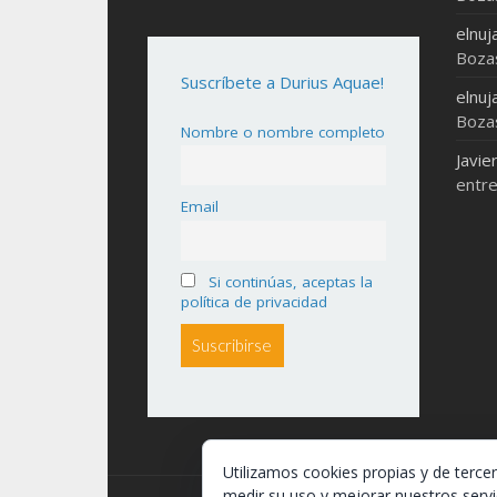
elnuj
Boza
Suscríbete a Durius Aquae!
elnuj
Boza
Nombre o nombre completo
Javie
entre
Email
Si continúas, aceptas la
política de privacidad
Utilizamos cookies propias y de terce
medir su uso y mejorar nuestros servi