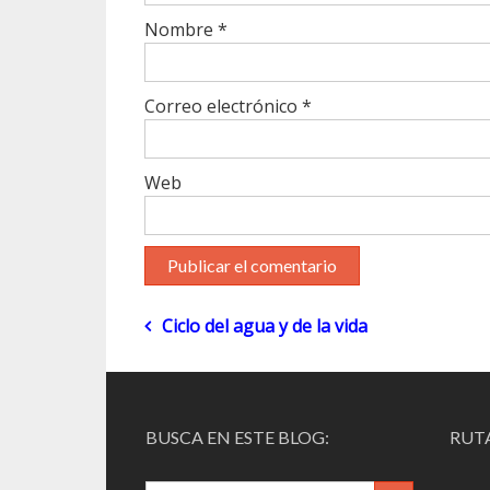
Nombre
*
Correo electrónico
*
Web
Navegación
Ciclo del agua y de la vida
de
entradas
BUSCA EN ESTE BLOG:
RUTA