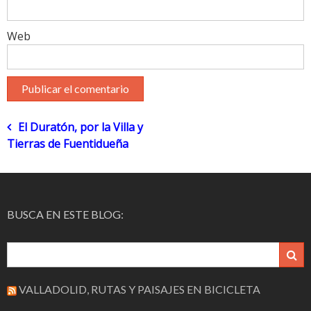
Web
Navegación
El Duratón, por la Villa y
Tierras de Fuentidueña
de
entradas
BUSCA EN ESTE BLOG:
VALLADOLID, RUTAS Y PAISAJES EN BICICLETA