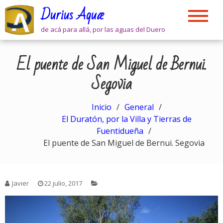
Skip
Durius Aquæ
to
content
de acá para allá, por las aguas del Duero
El puente de San Miguel de Bernui.
Segovia
Inicio
General
El Duratón, por la Villa y Tierras de
Fuentidueña
El puente de San Miguel de Bernui. Segovia
Javier
22 julio, 2017