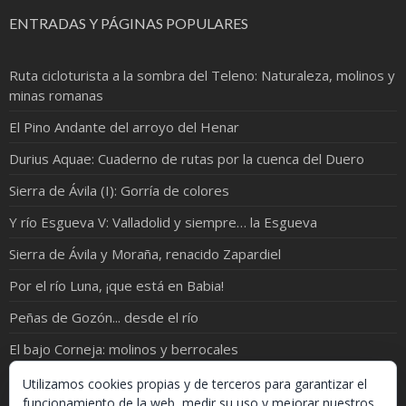
ENTRADAS Y PÁGINAS POPULARES
Ruta cicloturista a la sombra del Teleno: Naturaleza, molinos y
minas romanas
El Pino Andante del arroyo del Henar
Durius Aquae: Cuaderno de rutas por la cuenca del Duero
Sierra de Ávila (I): Gorría de colores
Y río Esgueva V: Valladolid y siempre… la Esgueva
Sierra de Ávila y Moraña, renacido Zapardiel
Por el río Luna, ¡que está en Babia!
Peñas de Gozón... desde el río
El bajo Corneja: molinos y berrocales
Río Pirón: de Samboal a Peñacarrasquilla
Utilizamos cookies propias y de terceros para garantizar el
funcionamiento de la web, medir su uso y mejorar nuestros