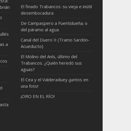
sca:
El finado Trabancos: su vieja e inútil
brián
desembocadura
mo
De Campaspero a Fuentidueña; o
del páramo al agua
ullés
Canal del Duero II (Tramo Sardón-
as a
Acueducto)
El Molino del Anís, último del
rcos
Trabancos. ¿Quién heredó sus
aguas?
El Cea y el Valderaduey ¡juntos en
una foto!
el
¡ORO EN EL RÍO!
hasta