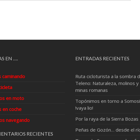
S EN ….
ENTRADAS RECIENTES
s caminando
Ruta cicloturista a la sombra d
Teleno: Naturaleza, molinos y
cicleta
minas romanas
os en moto
Topónimos en torno a Somosi
!vaya lio!
s en coche
Por la raya de la Sierra Bozas
os navegando
Peñas de Gozón… desde el rí
ENTARIOS RECIENTES