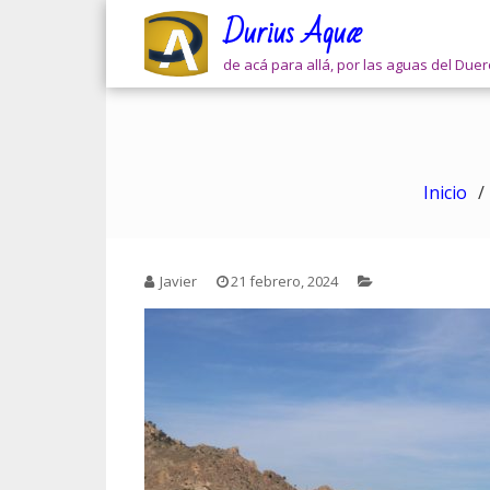
Skip
Durius Aquæ
to
content
de acá para allá, por las aguas del Due
Inicio
Javier
21 febrero, 2024