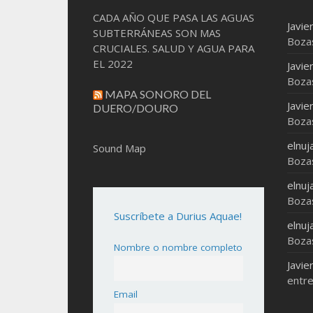
CADA AÑO QUE PASA LAS AGUAS
Javie
SUBTERRÁNEAS SON MAS
Boza
CRUCIALES. SALUD Y AGUA PARA
EL 2022
Javie
Boza
MAPA SONORO DEL
Javie
DUERO/DOURO
Boza
elnuj
Sound Map
Boza
elnuj
Boza
Suscríbete a Durius Aquae!
elnuj
Boza
Nombre o nombre completo
Javie
entre
Email