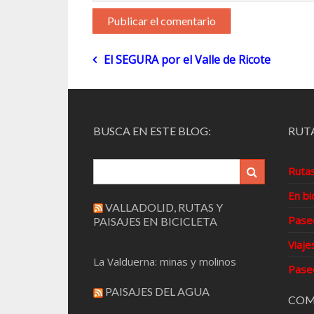
Navegación
El SEGURA por el Valle de Ricote
de
entradas
BUSCA EN ESTE BLOG:
RUTA
Ruta
En bi
VALLADOLID, RUTAS Y
Pase
PAISAJES EN BICICLETA
Viaje
La Valduerna: minas y molinos
Pase
PAISAJES DEL AGUA
COM