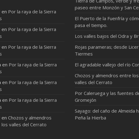
Tierra de Campos, verde y fre
paseo entre Monzón y San Ce
r
en
Por la raya de la Sierra
s
El Puerto de la Fuenfría y có
pasa el tiempo.
r
en
Por la raya de la Sierra
s
Los valles bajos del Odra y Br
r
en
Por la raya de la Sierra
Rojas parameras; desde Licer
s
Tiermes
a
en
Por la raya de la Sierra
El agradable vallejo del río Co
s
Chozos y almendros entre los
a
en
Por la raya de la Sierra
valles del Cerrato
s
Por Caleruega y las fuentes d
a
en
Por la raya de la Sierra
Gromejón
s
Sayago: del caño de Almeida 
r
en
Chozos y almendros
Peña la Hierba
 los valles del Cerrato