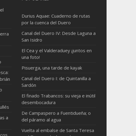
el
Durius Aquae: Cuaderno de rutas
por la cuenca del Duero
Canal del Duero IV: Desde Laguna a
erra
San Isidro
El Cea y el Valderaduey ¡juntos en
una foto!
o
Pisuerga, una tarde de kayak
sca:
Canal del Duero I: de Quintanilla a
brián
Sardón
mo
El finado Trabancos: su vieja e inútil
desembocadura
ullés
De Campaspero a Fuentidueña; o
as a
del páramo al agua
Vuelta al embalse de Santa Teresa
rcos