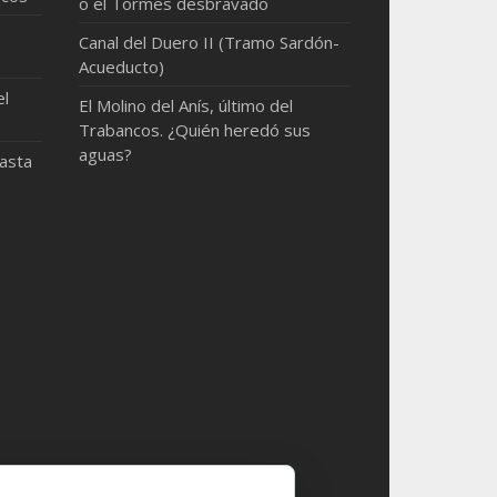
o el Tormes desbravado
Canal del Duero II (Tramo Sardón-
Acueducto)
el
El Molino del Anís, último del
Trabancos. ¿Quién heredó sus
aguas?
hasta