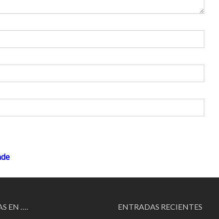
nde
S EN ….
ENTRADAS RECIENTES