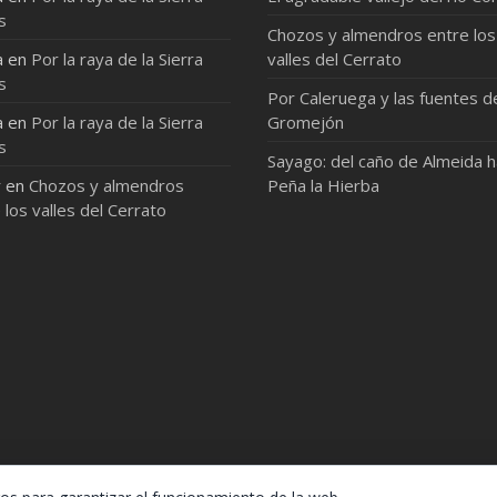
s
Chozos y almendros entre los
a
en
Por la raya de la Sierra
valles del Cerrato
s
Por Caleruega y las fuentes d
a
en
Por la raya de la Sierra
Gromejón
s
Sayago: del caño de Almeida 
r
en
Chozos y almendros
Peña la Hierba
 los valles del Cerrato