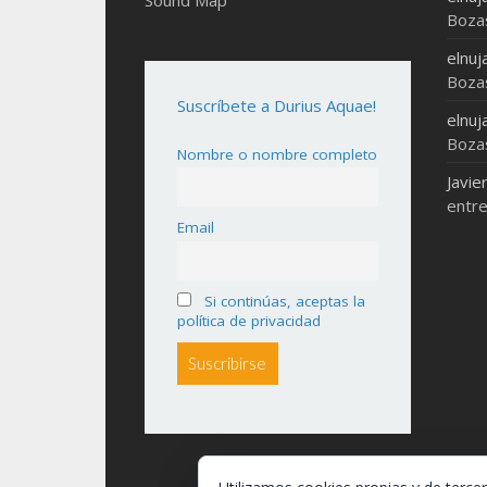
Boza
elnuj
Boza
Suscríbete a Durius Aquae!
elnuj
Boza
Nombre o nombre completo
Javie
entre
Email
Si continúas, aceptas la
política de privacidad