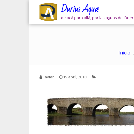
Skip
Durius Aquæ
to
content
de acá para allá, por las aguas del Due
Inicio
Javier
19 abril, 2018