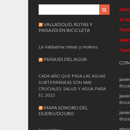
Ruta
En bi
VALLADOLID, RUTAS Y
Pase
PAISAJES EN BICICLETA
Viaje
La Valduerna: minas y molinos
Pase
PAISAJES DEL AGUA
COM
CADA AÑO QUE PASA LAS AGUAS
Javie
SUBTERRÁNEAS SON MAS
Boza
CRUCIALES. SALUD Y AGUA PARA
EL 2022
Javie
Boza
MAPA SONORO DEL
Javie
DUERO/DOURO
Boza
elnuj
Sound Map