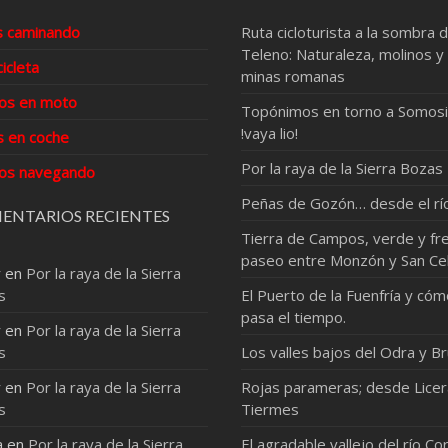
s caminando
Ruta cicloturista a la sombra d
Teleno: Naturaleza, molinos y
cicleta
minas romanas
os en moto
Topónimos en torno a Somosi
!vaya lio!
s en coche
Por la raya de la Sierra Bozas
os navegando
Peñas de Gozón… desde el rí
ENTARIOS RECIENTES
Tierra de Campos, verde y fre
paseo entre Monzón y San Ce
r
en
Por la raya de la Sierra
s
El Puerto de la Fuenfría y có
pasa el tiempo.
r
en
Por la raya de la Sierra
s
Los valles bajos del Odra y Br
r
en
Por la raya de la Sierra
Rojas parameras; desde Licer
s
Tiermes
a
en
Por la raya de la Sierra
El agradable vallejo del río Co