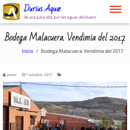
Skip
Durius Aquæ
to
content
de acá para allá, por las aguas del Duero
Bodega Malacuera. Vendimia del 2017
Inicio
Bodega Malacuera. Vendimia del 2017
Javier
1 octubre, 2017