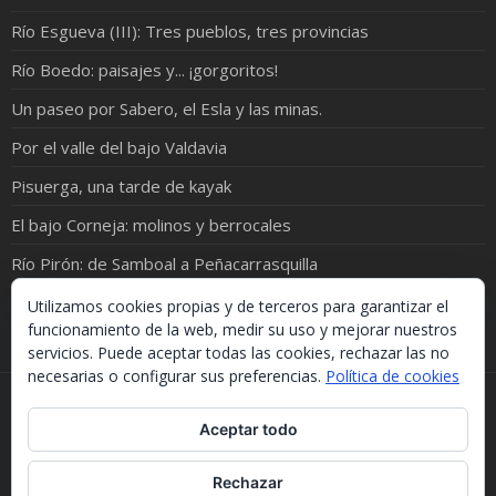
Río Esgueva (III): Tres pueblos, tres provincias
Río Boedo: paisajes y... ¡gorgoritos!
Un paseo por Sabero, el Esla y las minas.
Por el valle del bajo Valdavia
Pisuerga, una tarde de kayak
El bajo Corneja: molinos y berrocales
Río Pirón: de Samboal a Peñacarrasquilla
Por el río Luna, ¡que está en Babia!
Utilizamos cookies propias y de terceros para garantizar el
funcionamiento de la web, medir su uso y mejorar nuestros
servicios. Puede aceptar todas las cookies, rechazar las no
necesarias o configurar sus preferencias.
Política de cookies
Si necesitas algo de este blog puedes cogerlo, lo único
Aceptar todo
que te pido es que menciones la procedencia. Gracias.
Should you need something from this blog, just take it.
The only thing I'd ask you is to mention this site. Many
Rechazar