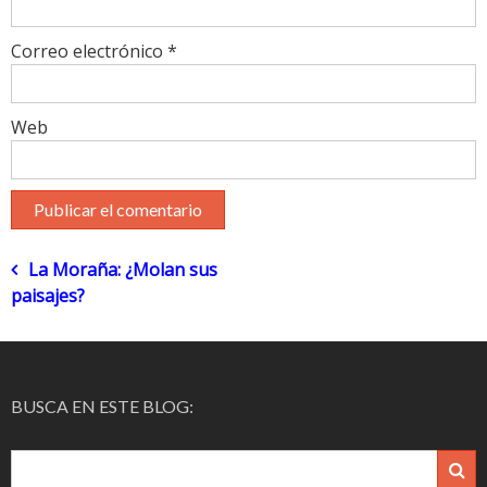
Correo electrónico
*
Web
Navegación
La Moraña: ¿Molan sus
paisajes?
de
entradas
BUSCA EN ESTE BLOG: