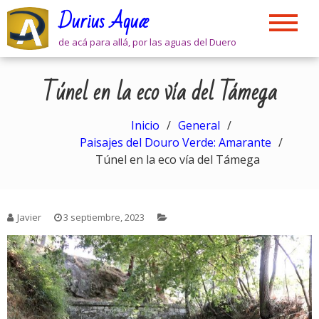
Skip
Durius Aquæ
to
content
de acá para allá, por las aguas del Duero
Túnel en la eco vía del Támega
Inicio
General
Paisajes del Douro Verde: Amarante
Túnel en la eco vía del Támega
Javier
3 septiembre, 2023