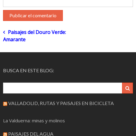
Navegación
Paisajes del Douro Verde:
Amarante
de
entradas
BUSCA EN ESTE BLOG:
VALLADOLID, RUTAS Y PAISAJES EN BICICLETA
La Valduerna: minas y molinos
PAISAJES DEL AGUA