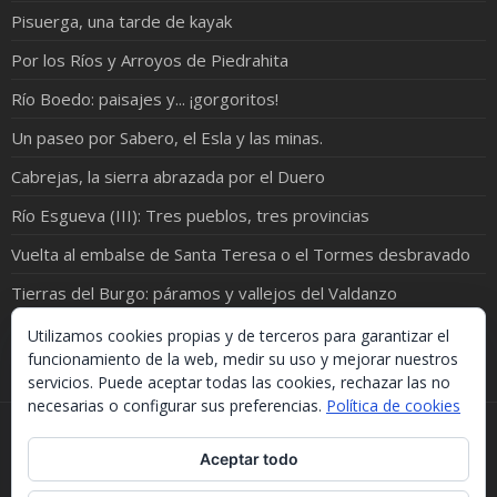
Pisuerga, una tarde de kayak
Por los Ríos y Arroyos de Piedrahita
Río Boedo: paisajes y... ¡gorgoritos!
Un paseo por Sabero, el Esla y las minas.
Cabrejas, la sierra abrazada por el Duero
Río Esgueva (III): Tres pueblos, tres provincias
Vuelta al embalse de Santa Teresa o el Tormes desbravado
Tierras del Burgo: páramos y vallejos del Valdanzo
De Campaspero a Fuentidueña; o del páramo al agua
Utilizamos cookies propias y de terceros para garantizar el
funcionamiento de la web, medir su uso y mejorar nuestros
servicios. Puede aceptar todas las cookies, rechazar las no
necesarias o configurar sus preferencias.
Política de cookies
Si necesitas algo de este blog puedes cogerlo, lo único
Aceptar todo
que te pido es que menciones la procedencia. Gracias.
Should you need something from this blog, just take it.