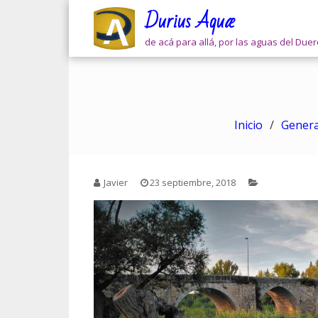
Skip
Durius Aquæ
to
content
de acá para allá, por las aguas del Due
Inicio
Genera
Javier
23 septiembre, 2018