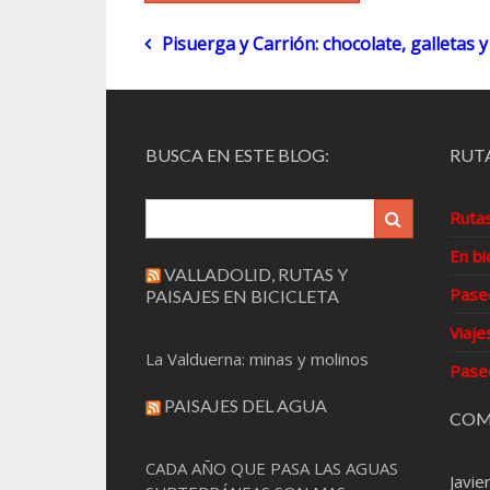
Navegación
Pisuerga y Carrión: chocolate, galletas y
de
entradas
BUSCA EN ESTE BLOG:
RUTA
Ruta
En bi
VALLADOLID, RUTAS Y
Pase
PAISAJES EN BICICLETA
Viaje
La Valduerna: minas y molinos
Pase
PAISAJES DEL AGUA
COM
CADA AÑO QUE PASA LAS AGUAS
Javie