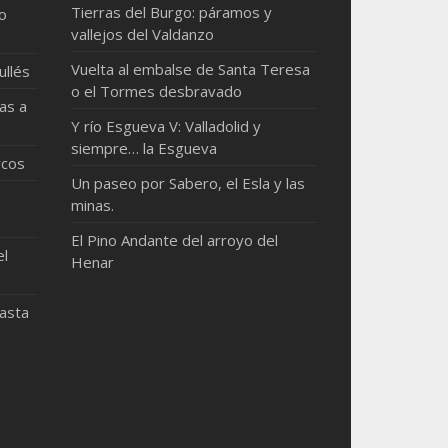
Tierras del Burgo: páramos y
mo
vallejos del Valdanzo
Vuelta al embalse de Santa Teresa
ullés
o el Tormes desbravado
as a
Y río Esgueva V: Valladolid y
siempre… la Esgueva
rcos
Un paseo por Sabero, el Esla y las
minas.
El Pino Andante del arroyo del
el
Henar
hasta