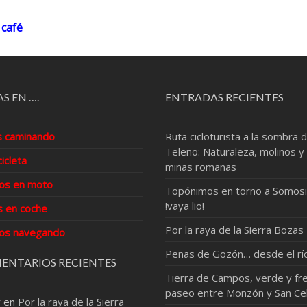
 café
S EN ….
ENTRADAS RECIENTES
s caminando
Ruta cicloturista a la sombra d
Teleno: Naturaleza, molinos y
cicleta
minas romanas
os en moto
Topónimos en torno a Somosi
!vaya lio!
s en coche
Por la raya de la Sierra Bozas
os navegando
Peñas de Gozón… desde el rí
ENTARIOS RECIENTES
Tierra de Campos, verde y fre
paseo entre Monzón y San Ce
r
en
Por la raya de la Sierra