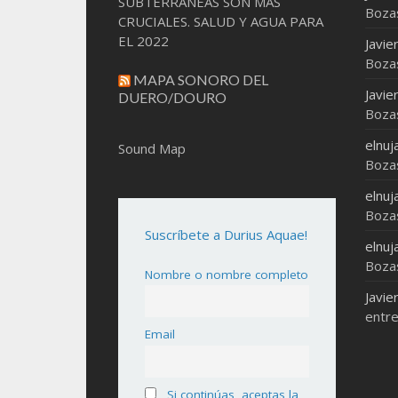
SUBTERRÁNEAS SON MAS
Boza
CRUCIALES. SALUD Y AGUA PARA
EL 2022
Javie
Boza
MAPA SONORO DEL
Javie
DUERO/DOURO
Boza
elnuj
Sound Map
Boza
elnuj
Boza
Suscríbete a Durius Aquae!
elnuj
Boza
Nombre o nombre completo
Javie
entre
Email
Si continúas, aceptas la