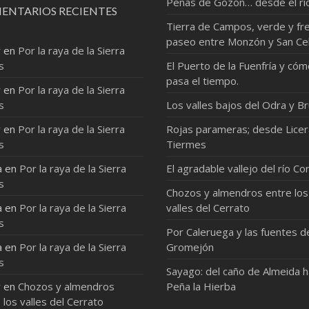
Peñas de Gozón… desde el rí
ENTARIOS RECIENTES
Tierra de Campos, verde y fre
paseo entre Monzón y San Ce
r
en
Por la raya de la Sierra
s
El Puerto de la Fuenfría y có
pasa el tiempo.
r
en
Por la raya de la Sierra
s
Los valles bajos del Odra y Br
r
en
Por la raya de la Sierra
Rojas parameras; desde Licer
s
Tiermes
a
en
Por la raya de la Sierra
El agradable vallejo del río Co
s
Chozos y almendros entre los
a
en
Por la raya de la Sierra
valles del Cerrato
s
Por Caleruega y las fuentes d
a
en
Por la raya de la Sierra
Gromejón
s
Sayago: del caño de Almeida 
r
en
Chozos y almendros
Peña la Hierba
 los valles del Cerrato