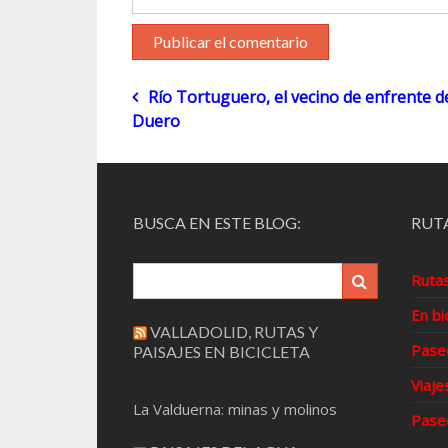
Navegación
Río Tortuguero, el vecino de enfrente d
Duero
de
entradas
BUSCA EN ESTE BLOG:
RUTA
Ruta
En bi
VALLADOLID, RUTAS Y
Pase
PAISAJES EN BICICLETA
Viaje
La Valduerna: minas y molinos
Pase