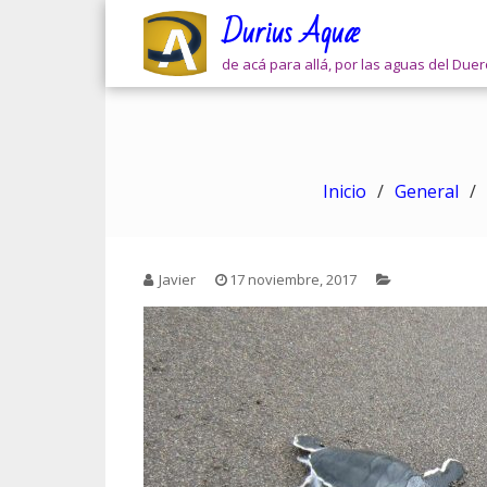
Skip
Durius Aquæ
to
content
de acá para allá, por las aguas del Due
Inicio
General
Javier
17 noviembre, 2017