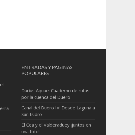
ENTRADAS Y PÁGINAS
POPULARES
el
Durius Aquae: Cuaderno de rutas
por la cuenca del Duero
Canal del Duero IV: Desde Laguna a
erra
San Isidro
El Cea y el Valderaduey ¡juntos en
una foto!