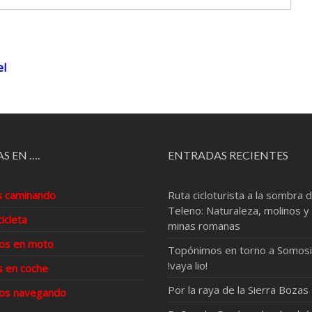
el
S EN ….
ENTRADAS RECIENTES
s caminando
Ruta cicloturista a la sombra d
Teleno: Naturaleza, molinos y
cicleta
minas romanas
os en moto
Topónimos en torno a Somosi
!vaya lio!
s en coche
Por la raya de la Sierra Bozas
os navegando