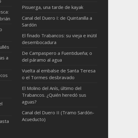
o
Pisuerga, una tarde de kayak
sca:
Canal del Duero I: de Quintanilla a
brián
Sardón
mo
El finado Trabancos: su vieja e inútil
desembocadura
ullés
De Campaspero a Fuentidueña; o
as a
del páramo al agua
Vuelta al embalse de Santa Teresa
rcos
o el Tormes desbravado
El Molino del Anís, último del
Trabancos. ¿Quién heredó sus
aguas?
el
Canal del Duero II (Tramo Sardón-
Acueducto)
hasta