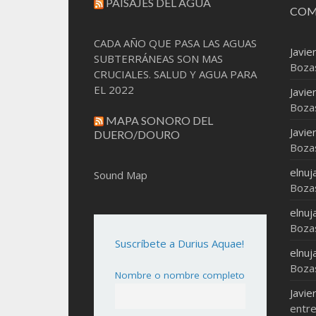
PAISAJES DEL AGUA
COM
CADA AÑO QUE PASA LAS AGUAS
Javie
SUBTERRÁNEAS SON MAS
Boza
CRUCIALES. SALUD Y AGUA PARA
EL 2022
Javie
Boza
MAPA SONORO DEL
Javie
DUERO/DOURO
Boza
elnuj
Sound Map
Boza
elnuj
Boza
Suscríbete a Durius Aquae!
elnuj
Boza
Nombre o nombre completo
Javie
entre